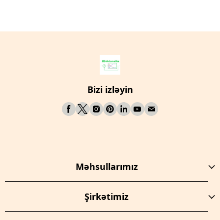
Bizi izləyin
Məhsullarımız
Şirkətimiz