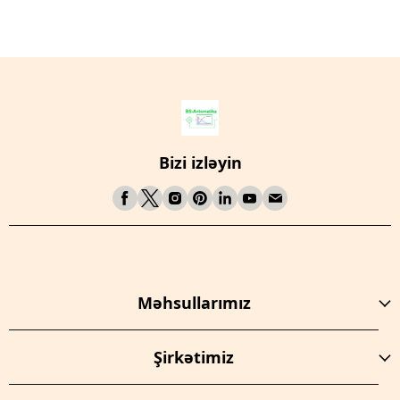
Bizi izləyin
Məhsullarımız
Şirkətimiz