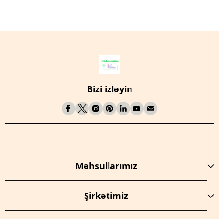
Bizi izləyin
Məhsullarımız
Şirkətimiz