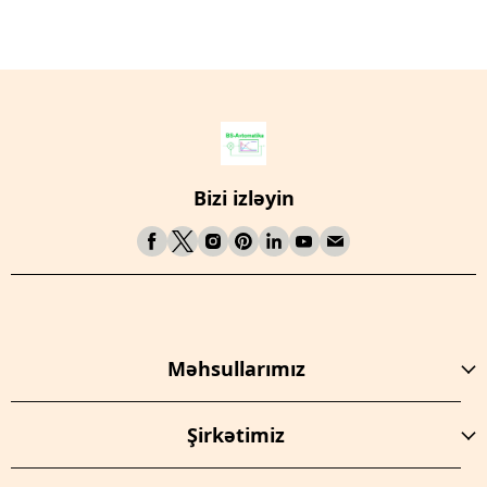
Bizi izləyin
Məhsullarımız
Şirkətimiz