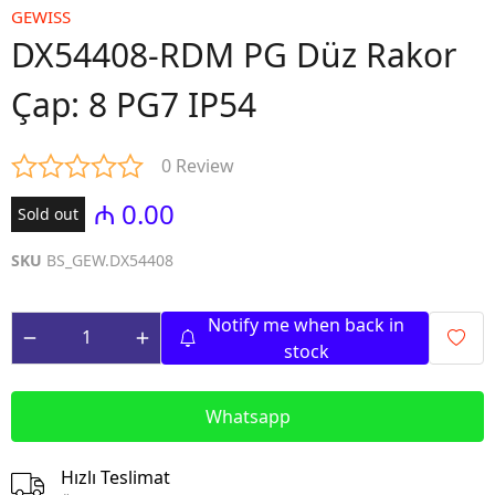
GEWISS
DX54408-RDM PG Düz Rakor
Çap: 8 PG7 IP54
0 Review
₼ 0.00
Sold out
SKU
BS_GEW.DX54408
Notify me when back in
stock
Whatsapp
Hızlı Teslimat