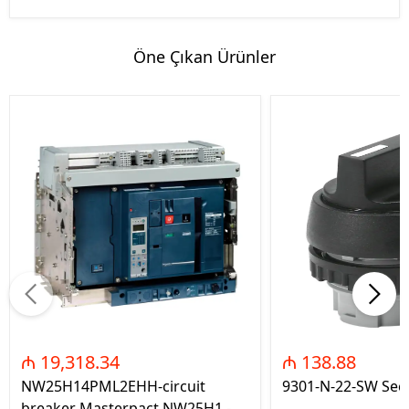
Öne Çıkan Ürünler
₼ 19,318.34
₼ 138.88
NW25H14PML2EHH-circuit
9301-N-22-SW Seç
breaker Masterpact NW25H1 -