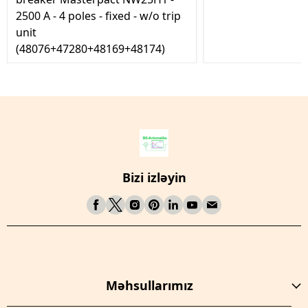
2500 A - 4 poles - fixed - w/o trip
unit
(48076+47280+48169+48174)
Bizi izləyin
Məhsullarımız