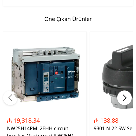
Öne Çıkan Ürünler
₼ 19,318.34
₼ 138.88
NW25H14PML2EHH-circuit
9301-N-22-SW Seç
breaker Masterpact NW25H1 -