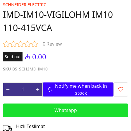
SCHNEIDER ELECTRIC
IMD-IM10-VIGILOHM IM10
110-415VCA
0 Review
₼ 0.00
Sold out
SKU
BS_SCH.IMD-IM10
Notify me when back in
stock
Whatsapp
Hızlı Teslimat