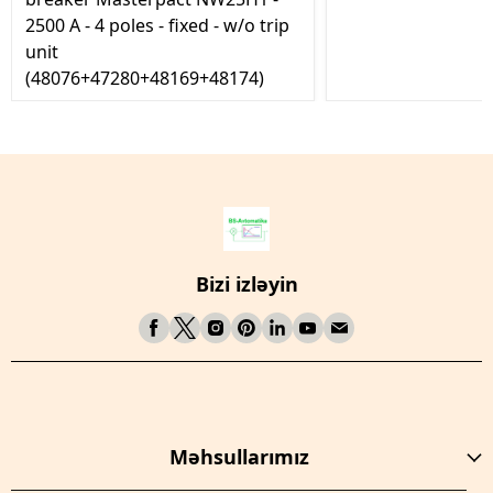
2500 A - 4 poles - fixed - w/o trip
unit
(48076+47280+48169+48174)
Bizi izləyin
Məhsullarımız