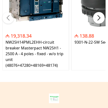
₼ 19,318.34
₼ 138.88
NW25H14PML2EHH-circuit
9301-N-22-SW Seç
breaker Masterpact NW25H1 -
2500 A - 4 poles - fixed - w/o trip
unit
(48076+47280+48169+48174)