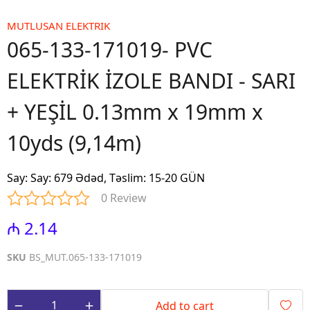
MUTLUSAN ELEKTRIK
065-133-171019- PVC
ELEKTRİK İZOLE BANDI - SARI
+ YEŞİL 0.13mm x 19mm x
10yds (9,14m)
Say
:
Say: 679 Ədəd, Təslim: 15-20 GÜN
0 Review
₼ 2.14
SKU
BS_MUT.065-133-171019
Add to cart