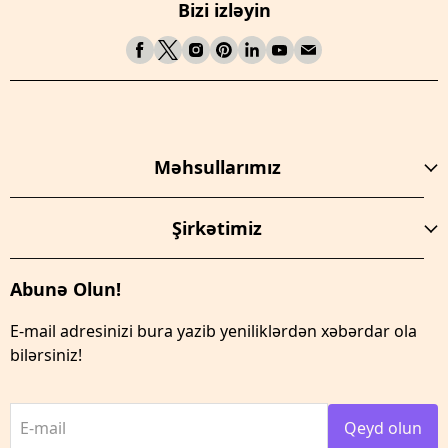
Bizi izləyin
Məhsullarımız
Şirkətimiz
Abunə Olun!
E-mail adresinizi bura yazib yeniliklərdən xəbərdar ola
bilərsiniz!
E-mail
Qeyd olun