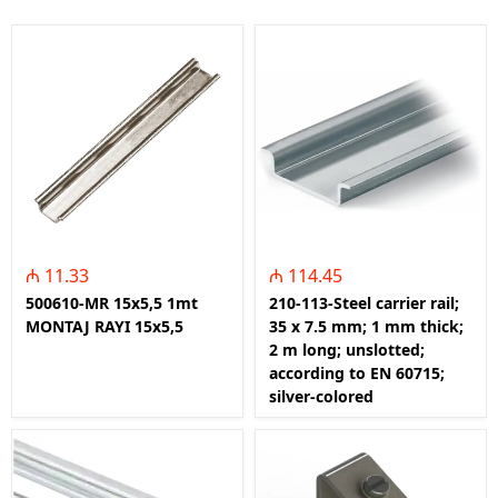
₼ 11.33
₼ 114.45
500610-MR 15x5,5 1mt
210-113-Steel carrier rail;
MONTAJ RAYI 15x5,5
35 x 7.5 mm; 1 mm thick;
2 m long; unslotted;
according to EN 60715;
silver-colored