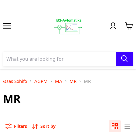
Əsas Səhifə
AGPM
MA
MR
MR
MR
Filters
Sort by