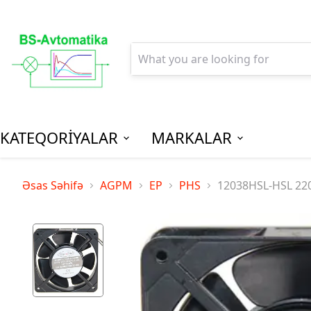
KATEQORİYALAR
MARKALAR
AGPM-Al
Əsas Səhifə
AGPM
EP
PHS
12038HSL-HSL 22
Paylanm
(Low Vo
Distribu
SPM-Son P
(Final Dist
MCB - Mini