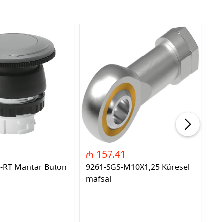
₼ 157.41
₼
2-RT Mantar Buton
9261-SGS-M10X1,25 Küresel
89
mafsal