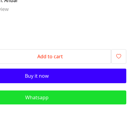
m: Anbar
signalling components)
view
ITR - İzolyasiya
Transformatorları (Isolation
Transformers)
QM - Sabit Qida mənbələri (DC
Power Supplies)
PLC - Proqramlanan Məntiq
Add to cart
Kontrollerləri (Programmable
Logic Controller)
Buy it now
HMI - Masın İnsan İnterfeysi
(Human–Machine Interface)
REL - Relelər
Whatsapp
ISN - İnduktiv Sensorlar
(Inductive Proximity Sensors)
TSN - Tutum Sensorları
(Capacitive Sensor Proximity
Sensors)