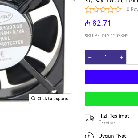
Say
:
Say: 1 Ədəd, Təsli
iniature Circuit
(Contactors for power factor
0 Re
correction)
paq Sızma Cərəyan
₼ 82.71
MTP - Modul Tip Panellər
əhsulları (Earth
PLP - Plastik Panellər
rrent Protection
SKU
BS_DIG.12038HSL
ABQ - Avtomat və Birləşdirici
Qutular
ı Gərginlikdən
Surge Arresters)
MPN - Metal Panellər
rət və İdarə
PHS - Panel Havalandırma
 (Control &
sistemləri
roducts)
STCY - Sənaye Tip Çəngəl və
teqrə edilmiş
Yuvalar (Industrial Plug and
əsalıcılar və
Socket)
Click to expand
Integrated motor
EAD - Elektromobil
d protection)
Akkumlyator Doldurma
Hızlı Teslimat
qnit Işəsalıcılar
MA - Montaj Aksesuarları
Ücretsiz
s)
IZO - İzolentlər
ik Relelər (Thermal
Uygun Fiyat
KBG - Kabel Bagları