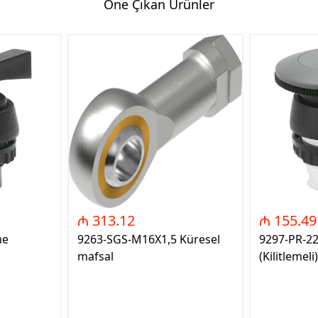
Öne Çıkan Ürünler
₼ 313.12
₼ 155.49
me
9263-SGS-M16X1,5 Küresel
9297-PR-2
mafsal
(Kilitlemeli)