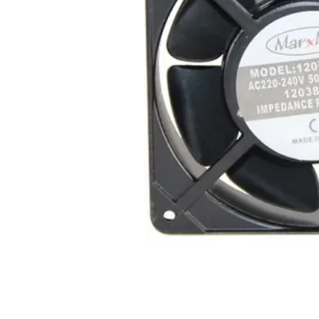
Açarları (M
breackers)
TSCM - Tor
Mühafizə M
Leakage cu
devices)
AGM - Aşır
mühafizə (
NIM - Nəza
Məhsulları
Command P
IEMIM - In
Mühərrik İş
Mühafizə (
starters an
PWCTR - Ma
(Contactor
TRL - Term