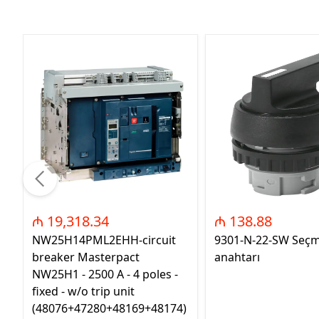
₼ 19,318.34
₼ 138.88
NW25H14PML2EHH-circuit
9301-N-22-SW Seç
breaker Masterpact
anahtarı
NW25H1 - 2500 A - 4 poles -
fixed - w/o trip unit
(48076+47280+48169+48174)