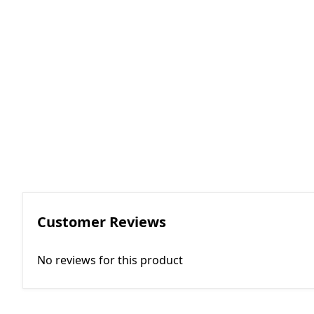
RGKMI - R
Korreksiya 
(Contactor
correction)
EP - Elektri
AM - Avtom
(Automatio
Customer Reviews
No reviews for this product