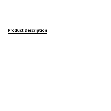
Relays)
MPCB - Mü
Elektrik Aç
Protection 
SDC - Arıcı
Product Description
Disconnect
FUSE - Əri
(FUSES)
MCCB - Kom
Açarları (
Breakers)
TSMIN - T
Mühafizə V
Nəzarəti (
protection 
monitoring
ACB - Hava 
(Air Circui