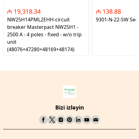
₼ 19,318.34
₼ 138.88
NW25H14PML2EHH-circuit
9301-N-22-SW Seç
breaker Masterpact NW25H1 -
2500 A - 4 poles - fixed - w/o trip
unit
(48076+47280+48169+48174)
Bizi izləyin