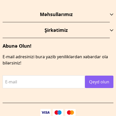
Məhsullarımız
Şirkətimiz
Abunə Olun!
E-mail adresinizi bura yazib yeniliklərdən xəbərdar ola
bilərsiniz!
E-mail
Qeyd olun