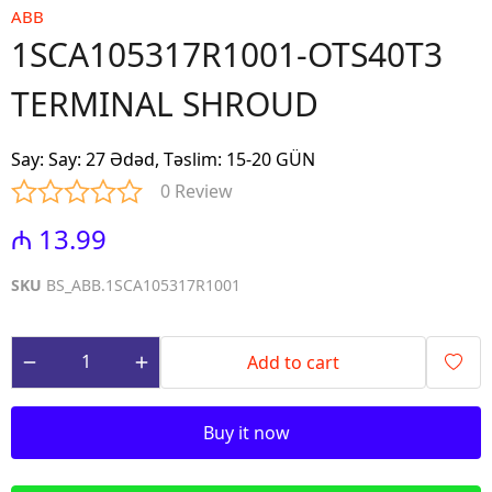
ABB
1SCA105317R1001-OTS40T3
TERMINAL SHROUD
Say
:
Say: 27 Ədəd, Təslim: 15-20 GÜN
0 Review
₼ 13.99
SKU
BS_ABB.1SCA105317R1001
Add to cart
Buy it now