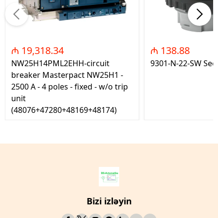
₼ 19,318.34
₼ 138.88
NW25H14PML2EHH-circuit
9301-N-22-SW Seç
breaker Masterpact NW25H1 -
2500 A - 4 poles - fixed - w/o trip
unit
(48076+47280+48169+48174)
Bizi izləyin