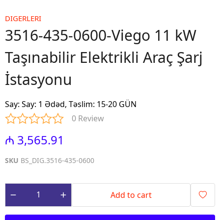
DIGERLERI
3516-435-0600-Viego 11 kW
Taşınabilir Elektrikli Araç Şarj
İstasyonu
Say
:
Say: 1 Ədəd, Təslim: 15-20 GÜN
0 Review
₼ 3,565.91
SKU
BS_DIG.3516-435-0600
Add to cart