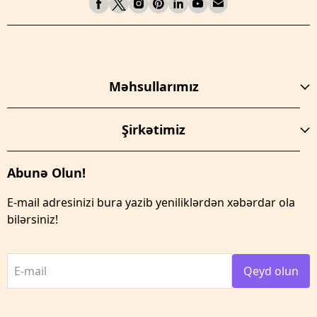
Məhsullarımız
Şirkətimiz
Abunə Olun!
E-mail adresinizi bura yazib yeniliklərdən xəbərdar ola
bilərsiniz!
E-mail
Qeyd olun