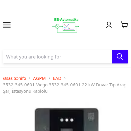
Əsas Səhifə
AGPM
EAD
3532-345-0601-Viego 3532-345-0601 22 kW Duvar Tip Araç
Şarj İstasyonu Kablolu