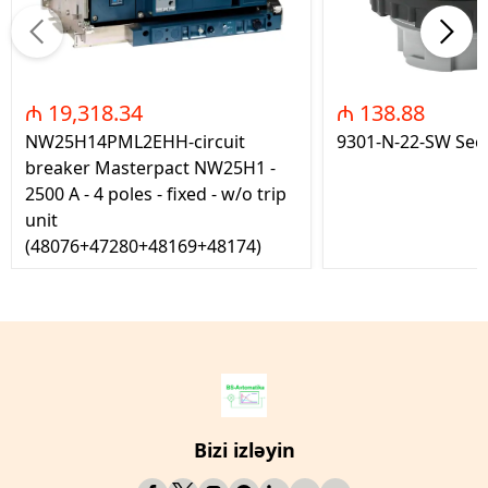
₼ 19,318.34
₼ 138.88
NW25H14PML2EHH-circuit
9301-N-22-SW Seç
breaker Masterpact NW25H1 -
2500 A - 4 poles - fixed - w/o trip
unit
(48076+47280+48169+48174)
Bizi izləyin