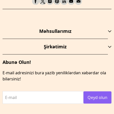
Məhsullarımız
Şirkətimiz
Abunə Olun!
E-mail adresinizi bura yazib yeniliklərdən xəbərdar ola
bilərsiniz!
E-mail
Qeyd olun