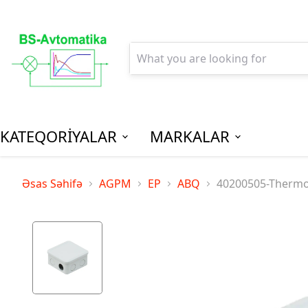
KATEQORİYALAR
MARKALAR
AGPM-Al
Əsas Səhifə
AGPM
EP
ABQ
40200505-Thermo
Paylanm
(Low Vo
Distribu
SPM-Son P
(Final Dist
MCB - Mini