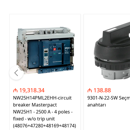
₼ 19,318.34
₼ 138.88
NW25H14PML2EHH-circuit
9301-N-22-SW Seç
breaker Masterpact
anahtarı
NW25H1 - 2500 A - 4 poles -
fixed - w/o trip unit
(48076+47280+48169+48174)