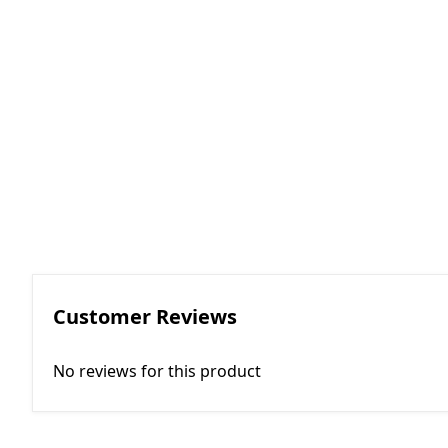
RGKMI - R
Korreksiya 
(Contactor
correction)
EP - Elektri
AM - Avtom
(Automatio
Customer Reviews
No reviews for this product