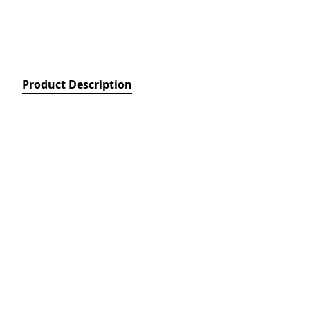
Relays)
MPCB - Mü
Elektrik Aç
Protection 
SDC - Arıcı
Product Description
Disconnect
FUSE - Əri
(FUSES)
MCCB - Kom
Açarları (
Breakers)
TSMIN - T
Mühafizə V
Nəzarəti (
protection 
monitoring
ACB - Hava 
(Air Circui