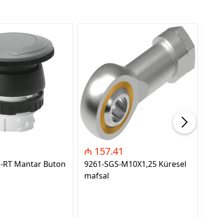
₼ 157.41
₼
2-RT Mantar Buton
9261-SGS-M10X1,25 Küresel
89
mafsal