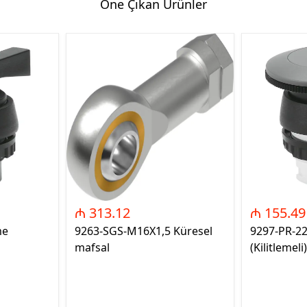
Öne Çıkan Ürünler
₼ 313.12
₼ 155.49
me
9263-SGS-M16X1,5 Küresel
9297-PR-2
mafsal
(Kilitlemeli)