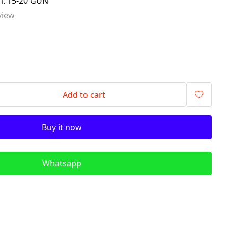
im: 15-20 GÜN
signalling components)
view
ITR - İzolyasiya
Transformatorları (Isolation
Transformers)
QM - Sabit Qida mənbələri (DC
Power Supplies)
PLC - Proqramlanan Məntiq
Add to cart
Kontrollerləri (Programmable
Logic Controller)
Buy it now
HMI - Masın İnsan İnterfeysi
(Human–Machine Interface)
REL - Relelər
Whatsapp
ISN - İnduktiv Sensorlar
(Inductive Proximity Sensors)
TSN - Tutum Sensorları
(Capacitive Sensor Proximity
Sensors)