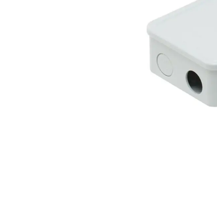
Açarları (M
breackers)
TSCM - Tor
Mühafizə M
Leakage cu
devices)
AGM - Aşır
mühafizə (
NIM - Nəza
Məhsulları
Command P
IEMIM - In
Mühərrik İş
Mühafizə (
starters an
PWCTR - Ma
(Contactor
TRL - Term