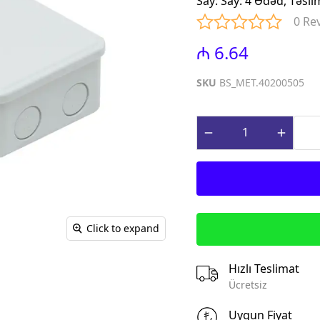
Say
:
Say: 4 Ədəd, Təsl
iniature Circuit
(Contactors for power factor
0 Re
correction)
paq Sızma Cərəyan
₼ 6.64
MTP - Modul Tip Panellər
əhsulları (Earth
PLP - Plastik Panellər
rrent Protection
SKU
BS_MET.40200505
ABQ - Avtomat və Birləşdirici
Qutular
ı Gərginlikdən
Surge Arresters)
MPN - Metal Panellər
rət və İdarə
PHS - Panel Havalandırma
 (Control &
sistemləri
roducts)
STCY - Sənaye Tip Çəngəl və
teqrə edilmiş
Yuvalar (Industrial Plug and
əsalıcılar və
Socket)
Click to expand
Integrated motor
EAD - Elektromobil
d protection)
Akkumlyator Doldurma
Hızlı Teslimat
qnit Işəsalıcılar
MA - Montaj Aksesuarları
Ücretsiz
s)
IZO - İzolentlər
ik Relelər (Thermal
Uygun Fiyat
KBG - Kabel Bagları