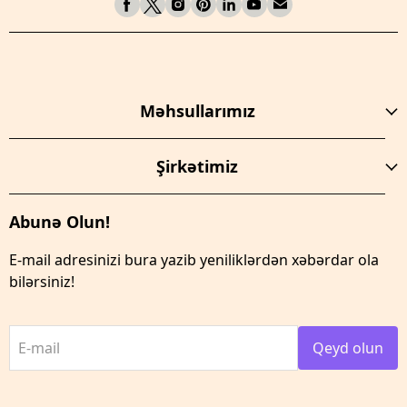
Məhsullarımız
Şirkətimiz
Abunə Olun!
E-mail adresinizi bura yazib yeniliklərdən xəbərdar ola
bilərsiniz!
E-mail
Qeyd olun