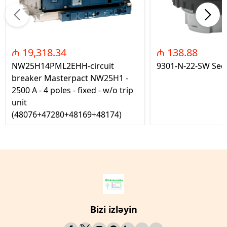
₼ 19,318.34
₼ 138.88
NW25H14PML2EHH-circuit
9301-N-22-SW Seç
breaker Masterpact NW25H1 -
2500 A - 4 poles - fixed - w/o trip
unit
(48076+47280+48169+48174)
Bizi izləyin