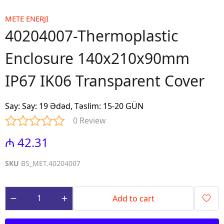
METE ENERJI
40204007-Thermoplastic
Enclosure 140x210x90mm
IP67 IK06 Transparent Cover
Say
:
Say: 19 Ədəd, Təslim: 15-20 GÜN
0 Review
₼ 42.31
SKU
BS_MET.40204007
Add to cart