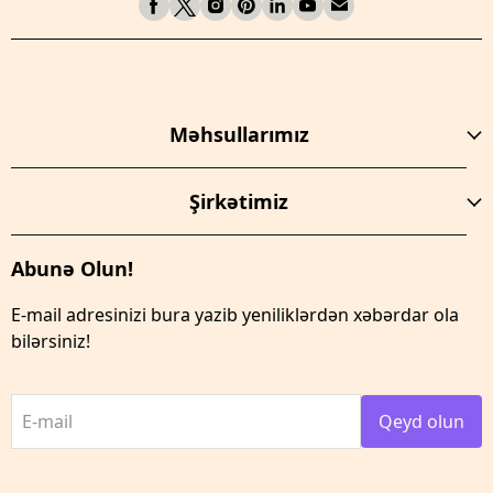
Məhsullarımız
Şirkətimiz
Abunə Olun!
E-mail adresinizi bura yazib yeniliklərdən xəbərdar ola
bilərsiniz!
E-mail
Qeyd olun