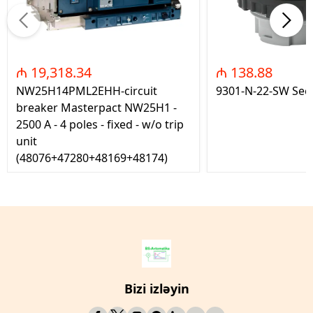
₼ 19,318.34
₼ 138.88
NW25H14PML2EHH-circuit
9301-N-22-SW Seç
breaker Masterpact NW25H1 -
2500 A - 4 poles - fixed - w/o trip
unit
(48076+47280+48169+48174)
Bizi izləyin