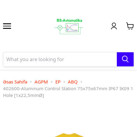
Əsas Səhifə
AGPM
EP
ABQ
402600-Aluminum Control Station 75x75x67mm IP67 IK09 1
Hole [1x22,5mmØ]