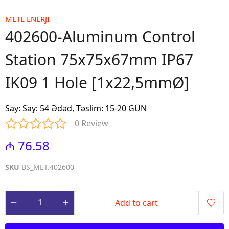
METE ENERJI
402600-Aluminum Control
Station 75x75x67mm IP67
IK09 1 Hole [1x22,5mmØ]
Say
:
Say: 54 Ədəd, Təslim: 15-20 GÜN
0 Review
₼ 76.58
SKU
BS_MET.402600
Add to cart