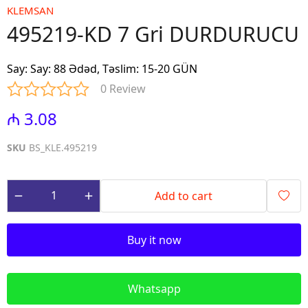
KLEMSAN
495219-KD 7 Gri DURDURUCU
Say
:
Say: 88 Ədəd, Təslim: 15-20 GÜN
0 Review
₼ 3.08
SKU
BS_KLE.495219
Add to cart
Buy it now
Whatsapp