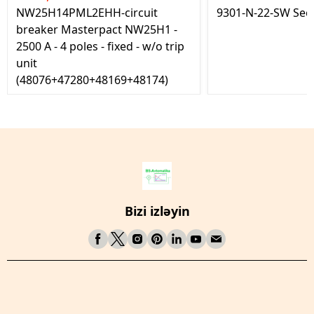
NW25H14PML2EHH-circuit
9301-N-22-SW Seç
breaker Masterpact NW25H1 -
2500 A - 4 poles - fixed - w/o trip
unit
(48076+47280+48169+48174)
Bizi izləyin