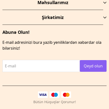
Məhsullarımız
Şirkətimiz
Abunə Olun!
E-mail adresinizi bura yazib yeniliklərdən xəbərdar ola
bilərsiniz!
E-mail
Qeyd olun
Bütün Hüquqlar Qorunur!