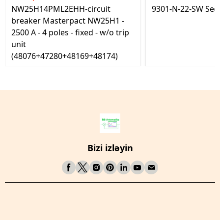
NW25H14PML2EHH-circuit
9301-N-22-SW Seç
breaker Masterpact NW25H1 -
2500 A - 4 poles - fixed - w/o trip
unit
(48076+47280+48169+48174)
Bizi izləyin