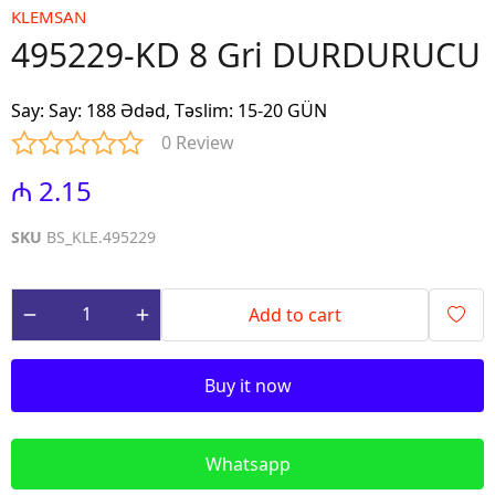
KLEMSAN
495229-KD 8 Gri DURDURUCU
Say
:
Say: 188 Ədəd, Təslim: 15-20 GÜN
0 Review
₼ 2.15
SKU
BS_KLE.495229
Add to cart
Buy it now
Whatsapp