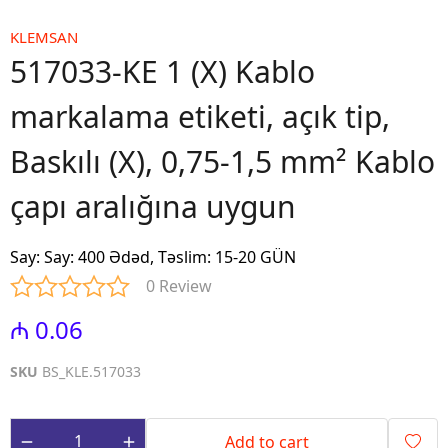
KLEMSAN
517033-KE 1 (X) Kablo
markalama etiketi, açık tip,
Baskılı (X), 0,75-1,5 mm² Kablo
çapı aralığına uygun
Say
:
Say: 400 Ədəd, Təslim: 15-20 GÜN
0 Review
₼ 0.06
SKU
BS_KLE.517033
Add to cart