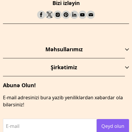
Bizi izləyin
Məhsullarımız
Şirkətimiz
Abunə Olun!
E-mail adresinizi bura yazib yeniliklərdən xəbərdar ola
bilərsiniz!
E-mail
Qeyd olun