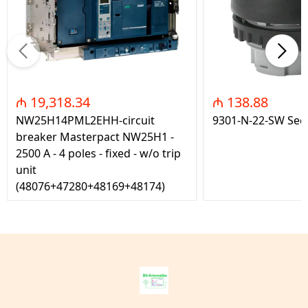
₼ 19,318.34
₼ 138.88
NW25H14PML2EHH-circuit
9301-N-22-SW Seç
breaker Masterpact NW25H1 -
2500 A - 4 poles - fixed - w/o trip
unit
(48076+47280+48169+48174)