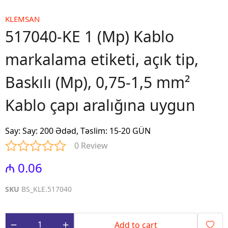
KLEMSAN
517040-KE 1 (Mp) Kablo
markalama etiketi, açık tip,
Baskılı (Mp), 0,75-1,5 mm²
Kablo çapı aralığına uygun
Say
:
Say: 200 Ədəd, Təslim: 15-20 GÜN
0 Review
₼ 0.06
SKU
BS_KLE.517040
Add to cart