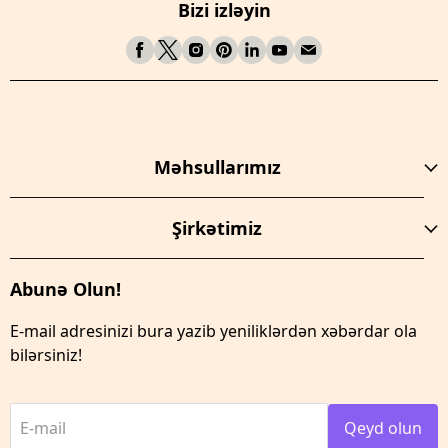
Bizi izləyin
Məhsullarımız
Şirkətimiz
Abunə Olun!
E-mail adresinizi bura yazib yeniliklərdən xəbərdar ola
bilərsiniz!
E-mail
Qeyd olun