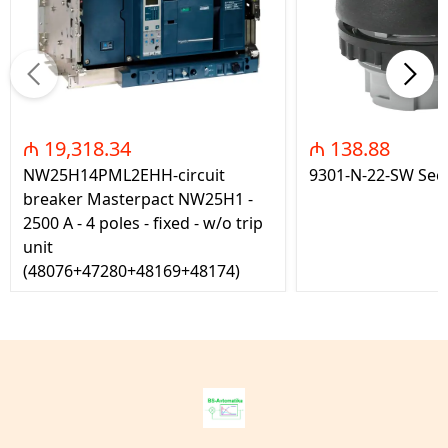
₼ 19,318.34
₼ 138.88
NW25H14PML2EHH-circuit
9301-N-22-SW Seç
breaker Masterpact NW25H1 -
2500 A - 4 poles - fixed - w/o trip
unit
(48076+47280+48169+48174)