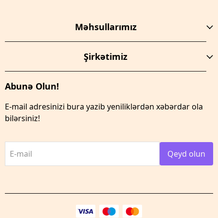
Məhsullarımız
Şirkətimiz
Abunə Olun!
E-mail adresinizi bura yazib yeniliklərdən xəbərdar ola
bilərsiniz!
E-mail
Qeyd olun