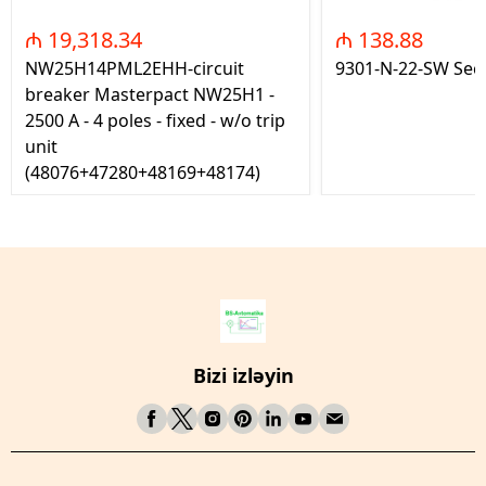
₼ 19,318.34
₼ 138.88
NW25H14PML2EHH-circuit
9301-N-22-SW Seç
breaker Masterpact NW25H1 -
2500 A - 4 poles - fixed - w/o trip
unit
(48076+47280+48169+48174)
Bizi izləyin