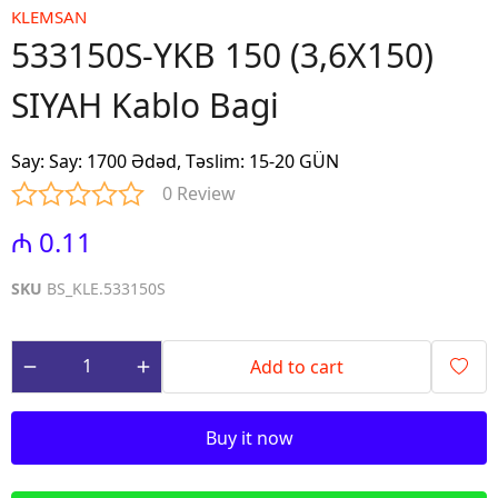
KLEMSAN
533150S-YKB 150 (3,6X150)
SIYAH Kablo Bagi
Say
:
Say: 1700 Ədəd, Təslim: 15-20 GÜN
0 Review
₼ 0.11
SKU
BS_KLE.533150S
Add to cart
Buy it now