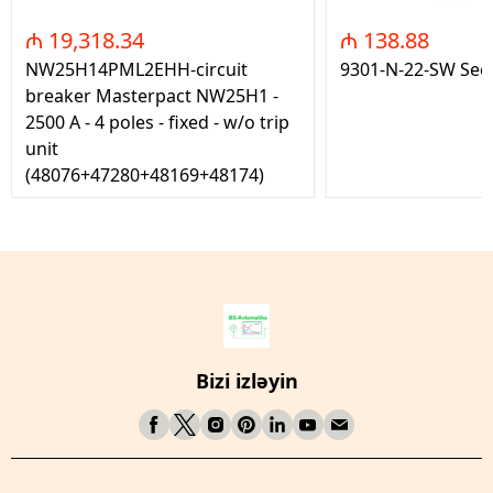
₼ 19,318.34
₼ 138.88
NW25H14PML2EHH-circuit
9301-N-22-SW Seç
breaker Masterpact NW25H1 -
2500 A - 4 poles - fixed - w/o trip
unit
(48076+47280+48169+48174)
Bizi izləyin