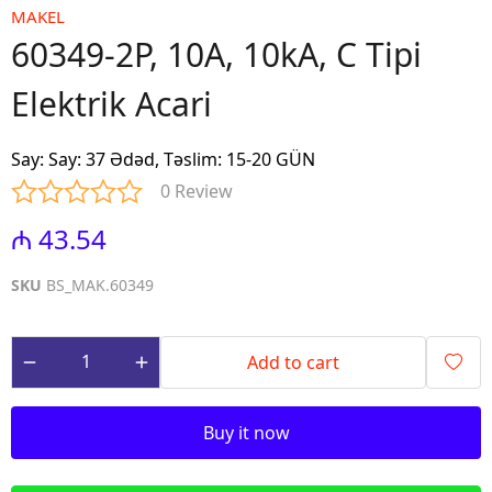
MAKEL
60349-2P, 10A, 10kA, C Tipi
Elektrik Acari
Say
:
Say: 37 Ədəd, Təslim: 15-20 GÜN
0 Review
₼ 43.54
SKU
BS_MAK.60349
Add to cart
Buy it now