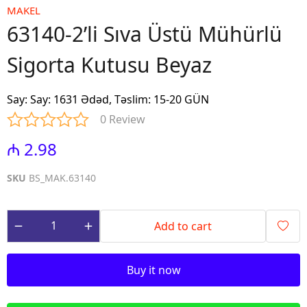
MAKEL
63140-2’li Sıva Üstü Mühürlü
Sigorta Kutusu Beyaz
Say
:
Say: 1631 Ədəd, Təslim: 15-20 GÜN
0 Review
₼ 2.98
SKU
BS_MAK.63140
Add to cart
Buy it now