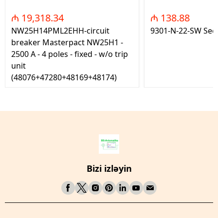
₼ 19,318.34
₼ 138.88
NW25H14PML2EHH-circuit
9301-N-22-SW Seç
breaker Masterpact NW25H1 -
2500 A - 4 poles - fixed - w/o trip
unit
(48076+47280+48169+48174)
Bizi izləyin