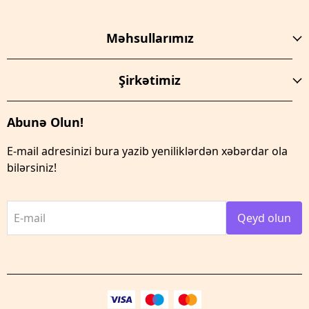
Məhsullarımız
Şirkətimiz
Abunə Olun!
E-mail adresinizi bura yazib yeniliklərdən xəbərdar ola
bilərsiniz!
E-mail
Qeyd olun