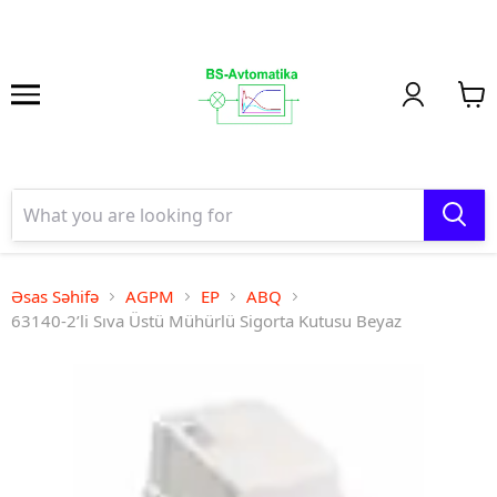
Əsas Səhifə
AGPM
EP
ABQ
63140-2’li Sıva Üstü Mühürlü Sigorta Kutusu Beyaz