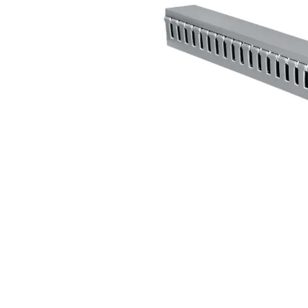
Açarları (M
breackers)
TSCM - Tor
Mühafizə M
Leakage cu
devices)
AGM - Aşır
mühafizə (
NIM - Nəza
Məhsulları
Command P
IEMIM - In
Mühərrik İş
Mühafizə (
starters an
PWCTR - Ma
(Contactor
TRL - Term