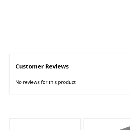
RGKMI - R
Korreksiya 
(Contactor
correction)
EP - Elektri
AM - Avtom
(Automatio
Customer Reviews
No reviews for this product