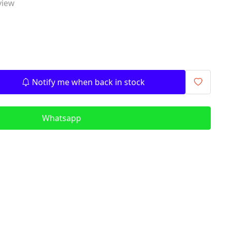
view
signalling components)
ITR - İzolyasiya
Transformatorları (Isolation
Transformers)
QM - Sabit Qida mənbələri (DC
Power Supplies)
Notify me when back in stock
PLC - Proqramlanan Məntiq
Kontrollerləri (Programmable
Logic Controller)
Whatsapp
HMI - Masın İnsan İnterfeysi
(Human–Machine Interface)
REL - Relelər
ISN - İnduktiv Sensorlar
(Inductive Proximity Sensors)
TSN - Tutum Sensorları
(Capacitive Sensor Proximity
Sensors)