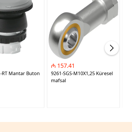
₼ 157.41
₼
2-RT Mantar Buton
9261-SGS-M10X1,25 Küresel
89
mafsal