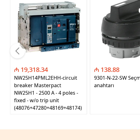
₼ 19,318.34
₼ 138.88
NW25H14PML2EHH-circuit
9301-N-22-SW Seç
breaker Masterpact
anahtarı
NW25H1 - 2500 A - 4 poles -
fixed - w/o trip unit
(48076+47280+48169+48174)