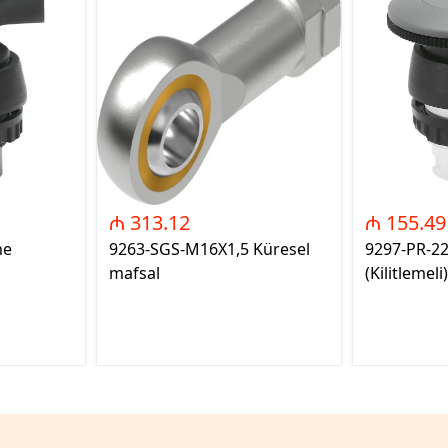
₼ 313.12
₼ 155.49
me
9263-SGS-M16X1,5 Küresel
9297-PR-2
mafsal
(Kilitlemeli)