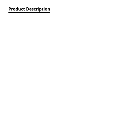
Relays)
Product Description
MPCB - Mü
Elektrik Aç
Protection 
SDC - Arıcı
Disconnect
FUSE - Əri
(FUSES)
MCCB - Kom
Açarları (
Breakers)
TSMIN - T
Mühafizə V
Nəzarəti (
protection 
monitoring
ACB - Hava 
(Air Circui