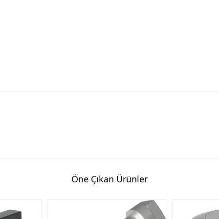
eaktiv Gücün
Maqnit İşəsalıcı
s for power factor
k Panelləri
atika Məhsulları
n Products)
Öne Çıkan Ürünler