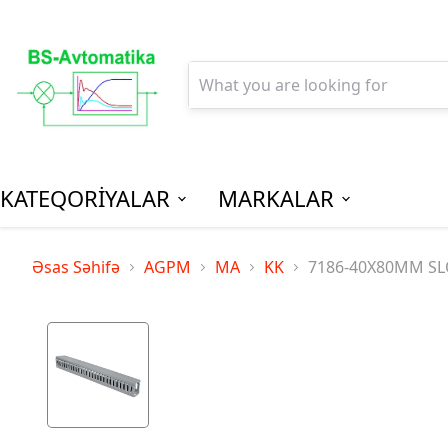
KATEQORİYALAR
MARKALAR
AGPM-Al
Əsas Səhifə
AGPM
MA
KK
7186-40X80MM SL
Paylanm
(Low Vo
Distribu
SPM-Son P
(Final Dist
MCB - Mini