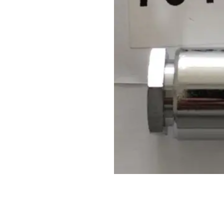
Açarları (M
breackers)
TSCM - Tor
Mühafizə M
Leakage cu
devices)
AGM - Aşır
mühafizə (
NIM - Nəza
Məhsulları
Command P
IEMIM - In
Mühərrik İş
Mühafizə (
starters an
PWCTR - Ma
(Contactor
TRL - Term