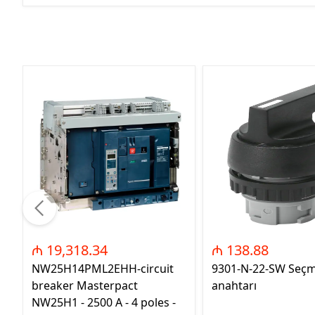
₼ 19,318.34
₼ 138.88
NW25H14PML2EHH-circuit
9301-N-22-SW Seç
breaker Masterpact
anahtarı
NW25H1 - 2500 A - 4 poles -