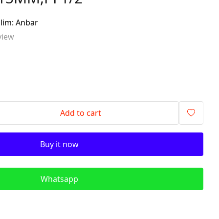
signalling components)
slim: Anbar
ITR - İzolyasiya
view
Transformatorları (Isolation
Transformers)
QM - Sabit Qida mənbələri (DC
Power Supplies)
PLC - Proqramlanan Məntiq
Kontrollerləri (Programmable
Logic Controller)
Add to cart
HMI - Masın İnsan İnterfeysi
(Human–Machine Interface)
Buy it now
REL - Relelər
ISN - İnduktiv Sensorlar
(Inductive Proximity Sensors)
Whatsapp
TSN - Tutum Sensorları
(Capacitive Sensor Proximity
Sensors)