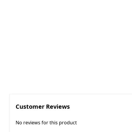
RGKMI - R
Korreksiya 
(Contactor
correction)
EP - Elektri
AM - Avtom
(Automatio
Customer Reviews
No reviews for this product