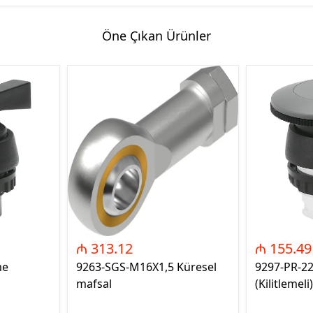
Öne Çıkan Ürünler
₼ 313.12
₼ 155.49
me
9263-SGS-M16X1,5 Küresel
9297-PR-2
mafsal
(Kilitlemeli)