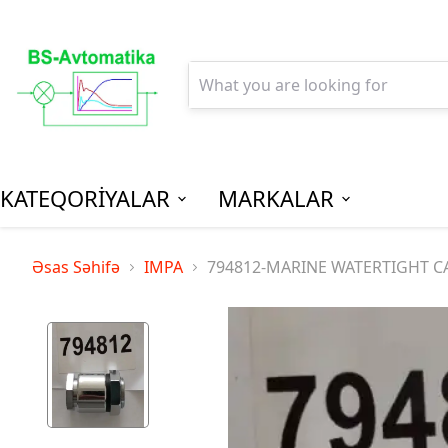
KATEQORİYALAR
MARKALAR
AGPM-Al
Əsas Səhifə
IMPA
794812-MARINE WATERTIGHT C
Paylanm
(Low Vo
Distribu
SPM-Son P
(Final Dist
MCB - Mini