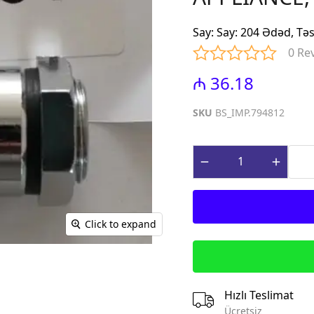
iniature Circuit
(Contactors for power factor
correction)
Say
:
Say: 204 Ədəd, Tə
paq Sızma Cərəyan
MTP - Modul Tip Panellər
0 Re
əhsulları (Earth
PLP - Plastik Panellər
rrent Protection
₼ 36.18
ABQ - Avtomat və Birləşdirici
Qutular
ı Gərginlikdən
SKU
BS_IMP.794812
Surge Arresters)
MPN - Metal Panellər
rət və İdarə
PHS - Panel Havalandırma
 (Control &
sistemləri
roducts)
STCY - Sənaye Tip Çəngəl və
teqrə edilmiş
Yuvalar (Industrial Plug and
əsalıcılar və
Socket)
Click to expand
Integrated motor
EAD - Elektromobil
d protection)
Akkumlyator Doldurma
qnit Işəsalıcılar
MA - Montaj Aksesuarları
s)
IZO - İzolentlər
Hızlı Teslimat
ik Relelər (Thermal
KBG - Kabel Bagları
Ücretsiz