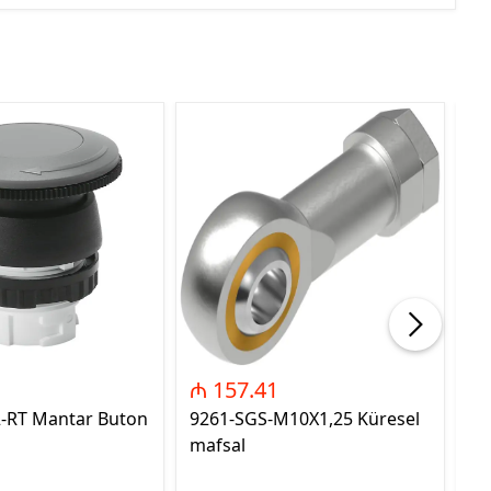
₼ 157.41
₼
2-RT Mantar Buton
9261-SGS-M10X1,25 Küresel
89
mafsal