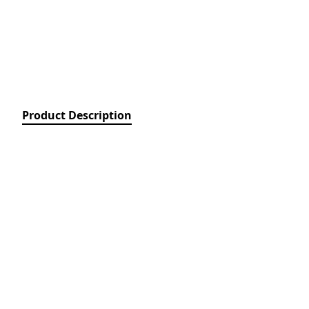
Relays)
MPCB - Mü
Elektrik Aç
Protection 
SDC - Arıcı
Disconnect
Product Description
FUSE - Əri
(FUSES)
MCCB - Kom
Açarları (
Breakers)
TSMIN - T
Mühafizə V
Nəzarəti (
protection 
monitoring
ACB - Hava 
(Air Circui