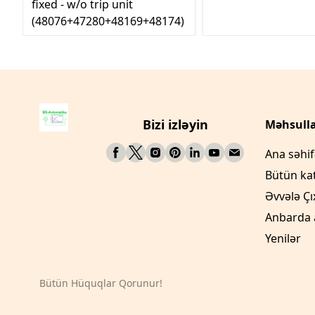
fixed - w/o trip unit
(48076+47280+48169+48174)
Bizi izləyin
Məhsulla
Ana səhi
Bütün ka
Əvvələ Çı
Anbarda 
Yenilər
Bütün Hüquqlar Qorunur!