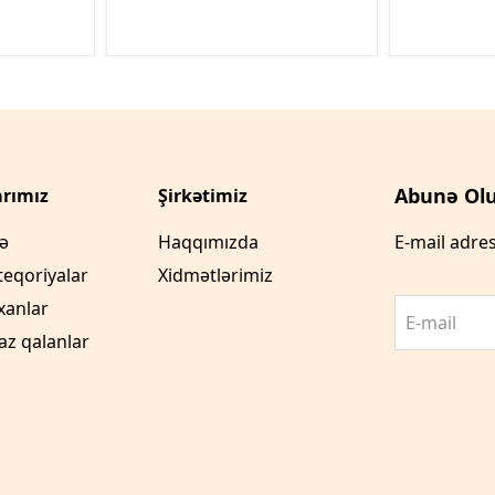
Abunə Olu
rımız
Şirkətimiz
fə
Haqqımızda
E-mail adres
teqoriyalar
Xidmətlərimiz
xanlar
E-mail
az qalanlar