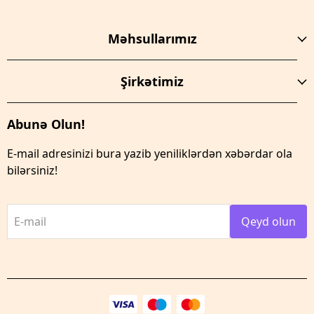
Məhsullarımız
Şirkətimiz
Abunə Olun!
E-mail adresinizi bura yazib yeniliklərdən xəbərdar ola
bilərsiniz!
E-mail
Qeyd olun