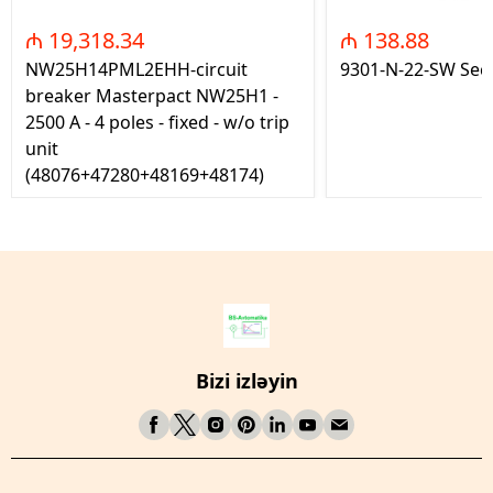
₼ 19,318.34
₼ 138.88
NW25H14PML2EHH-circuit
9301-N-22-SW Seç
breaker Masterpact NW25H1 -
2500 A - 4 poles - fixed - w/o trip
unit
(48076+47280+48169+48174)
Bizi izləyin