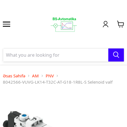
Əsas Səhifə
AM
PNV
8042566-VUVG-LK14-T32C-AT-G18-1R8L-S Selenoid valf