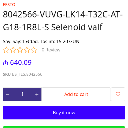
FESTO
8042566-VUVG-LK14-T32C-AT-
G18-1R8L-S Selenoid valf
Say
:
Say: 1 Ədəd, Təslim: 15-20 GÜN
0 Review
₼ 640.09
SKU
BS_FES.8042566
Add to cart
Buy it now