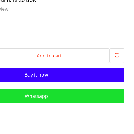
əslim: 15-20 GÜN
signalling components)
view
ITR - İzolyasiya
Transformatorları (Isolation
Transformers)
QM - Sabit Qida mənbələri (DC
Power Supplies)
PLC - Proqramlanan Məntiq
Add to cart
Kontrollerləri (Programmable
Logic Controller)
Buy it now
HMI - Masın İnsan İnterfeysi
(Human–Machine Interface)
REL - Relelər
Whatsapp
ISN - İnduktiv Sensorlar
(Inductive Proximity Sensors)
TSN - Tutum Sensorları
(Capacitive Sensor Proximity
Sensors)