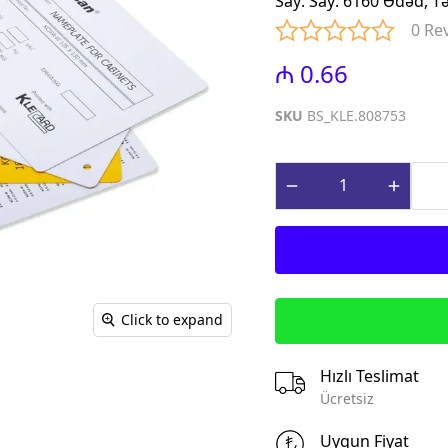
Say
:
Say: 6160 Ədəd, T
iniature Circuit
(Contactors for power factor
0 Re
correction)
paq Sızma Cərəyan
₼ 0.66
MTP - Modul Tip Panellər
əhsulları (Earth
PLP - Plastik Panellər
rrent Protection
SKU
BS_KLE.808753
ABQ - Avtomat və Birləşdirici
Qutular
ı Gərginlikdən
Surge Arresters)
MPN - Metal Panellər
rət və İdarə
PHS - Panel Havalandırma
 (Control &
sistemləri
roducts)
STCY - Sənaye Tip Çəngəl və
teqrə edilmiş
Yuvalar (Industrial Plug and
əsalıcılar və
Socket)
Click to expand
Integrated motor
EAD - Elektromobil
d protection)
Akkumlyator Doldurma
Hızlı Teslimat
qnit Işəsalıcılar
MA - Montaj Aksesuarları
Ücretsiz
s)
IZO - İzolentlər
ik Relelər (Thermal
Uygun Fiyat
KBG - Kabel Bagları