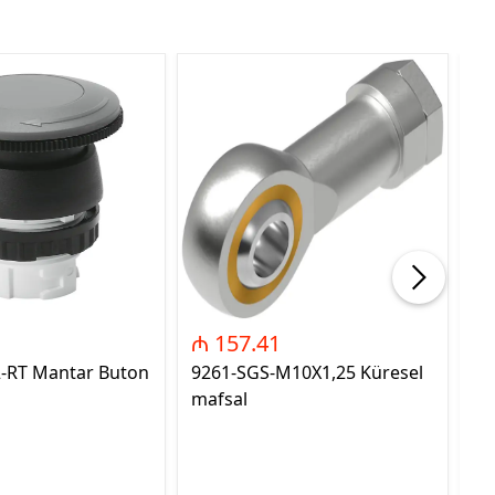
₼ 157.41
₼
2-RT Mantar Buton
9261-SGS-M10X1,25 Küresel
89
mafsal