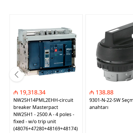
₼ 19,318.34
₼ 138.88
NW25H14PML2EHH-circuit
9301-N-22-SW Seç
breaker Masterpact
anahtarı
NW25H1 - 2500 A - 4 poles -
fixed - w/o trip unit
(48076+47280+48169+48174)