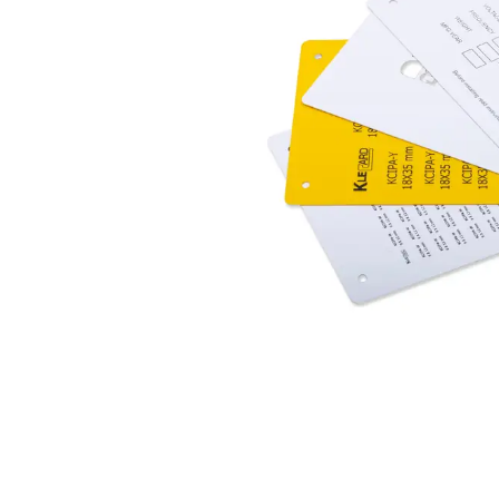
Açarları (M
breackers)
TSCM - Tor
Mühafizə M
Leakage cu
devices)
AGM - Aşır
mühafizə (
NIM - Nəza
Məhsulları
Command P
IEMIM - In
Mühərrik İş
Mühafizə (
starters an
PWCTR - Ma
(Contactor
TRL - Term