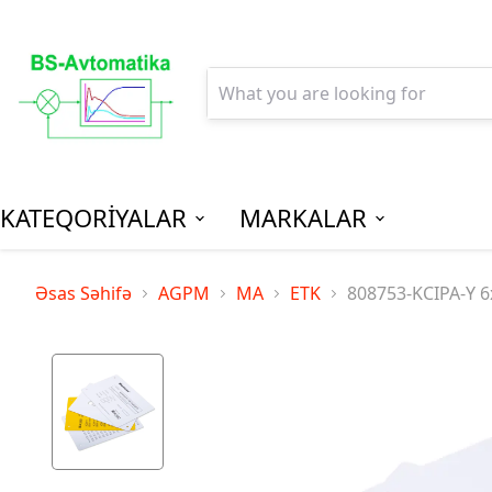
KATEQORİYALAR
MARKALAR
AGPM-Al
Əsas Səhifə
AGPM
MA
ETK
808753-KCIPA-Y 6x1
Paylanm
(Low Vo
Distribu
SPM-Son P
(Final Dist
MCB - Mini