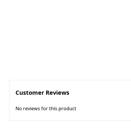
RGKMI - R
Korreksiya 
(Contactor
correction)
EP - Elektri
AM - Avtom
(Automatio
Customer Reviews
No reviews for this product