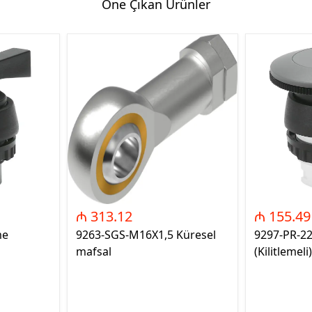
Öne Çıkan Ürünler
₼ 313.12
₼ 155.49
me
9263-SGS-M16X1,5 Küresel
9297-PR-2
mafsal
(Kilitlemeli)