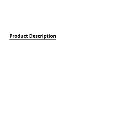
Relays)
MPCB - Mü
Elektrik Aç
Protection 
SDC - Arıcı
Product Description
Disconnect
FUSE - Əri
(FUSES)
MCCB - Kom
Açarları (
Breakers)
TSMIN - T
Mühafizə V
Nəzarəti (
protection 
monitoring
ACB - Hava 
(Air Circui