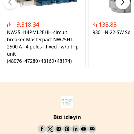
₼ 19,318.34
₼ 138.88
NW25H14PML2EHH-circuit
9301-N-22-SW Seç
breaker Masterpact NW25H1 -
2500 A - 4 poles - fixed - w/o trip
unit
(48076+47280+48169+48174)
Bizi izləyin