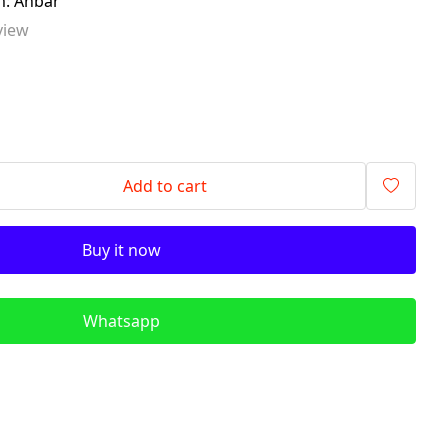
m: Anbar
signalling components)
view
ITR - İzolyasiya
Transformatorları (Isolation
Transformers)
QM - Sabit Qida mənbələri (DC
Power Supplies)
PLC - Proqramlanan Məntiq
Add to cart
Kontrollerləri (Programmable
Logic Controller)
Buy it now
HMI - Masın İnsan İnterfeysi
(Human–Machine Interface)
REL - Relelər
Whatsapp
ISN - İnduktiv Sensorlar
(Inductive Proximity Sensors)
TSN - Tutum Sensorları
(Capacitive Sensor Proximity
Sensors)