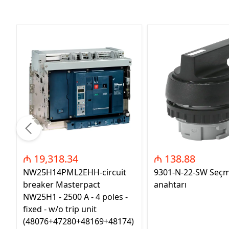
₼ 19,318.34
₼ 138.88
NW25H14PML2EHH-circuit
9301-N-22-SW Seç
breaker Masterpact
anahtarı
NW25H1 - 2500 A - 4 poles -
fixed - w/o trip unit
(48076+47280+48169+48174)