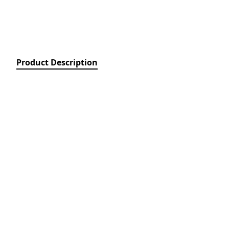
Relays)
MPCB - Mü
Elektrik Aç
Protection 
SDC - Arıcı
Product Description
Disconnect
FUSE - Əri
(FUSES)
MCCB - Kom
Açarları (
Breakers)
TSMIN - T
Mühafizə V
Nəzarəti (
protection 
monitoring
ACB - Hava 
(Air Circui