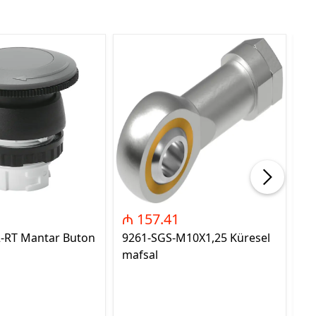
₼ 157.41
₼
2-RT Mantar Buton
9261-SGS-M10X1,25 Küresel
89
mafsal