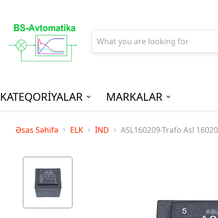
KATEQORİYALAR
MARKALAR
AGPM-Al
Əsas Səhifə
ELK
İND
ASL160209-Trafo Asl 1602
Paylanm
(Low Vo
Distribu
SPM-Son P
(Final Dist
MCB - Mini