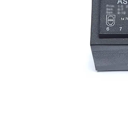
Açarları (M
breackers)
TSCM - Tor
Mühafizə M
Leakage cu
devices)
AGM - Aşır
mühafizə (
NIM - Nəza
Məhsulları
Command P
IEMIM - In
Mühərrik İş
Mühafizə (
starters an
PWCTR - Ma
(Contactor
TRL - Term