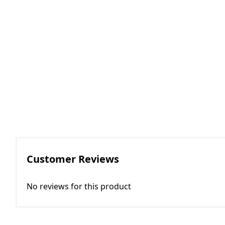
RGKMI - R
Korreksiya 
(Contactor
correction)
EP - Elektri
AM - Avtom
(Automatio
Customer Reviews
No reviews for this product