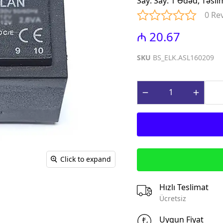
Say
:
Say: 1 Ədəd, Təsli
iniature Circuit
(Contactors for power factor
0 Re
correction)
paq Sızma Cərəyan
₼ 20.67
MTP - Modul Tip Panellər
əhsulları (Earth
PLP - Plastik Panellər
rrent Protection
SKU
BS_ELK.ASL160209
ABQ - Avtomat və Birləşdirici
Qutular
ı Gərginlikdən
Surge Arresters)
MPN - Metal Panellər
rət və İdarə
PHS - Panel Havalandırma
 (Control &
sistemləri
roducts)
STCY - Sənaye Tip Çəngəl və
teqrə edilmiş
Yuvalar (Industrial Plug and
əsalıcılar və
Socket)
Click to expand
Integrated motor
EAD - Elektromobil
d protection)
Akkumlyator Doldurma
Hızlı Teslimat
qnit Işəsalıcılar
MA - Montaj Aksesuarları
Ücretsiz
s)
IZO - İzolentlər
ik Relelər (Thermal
Uygun Fiyat
KBG - Kabel Bagları