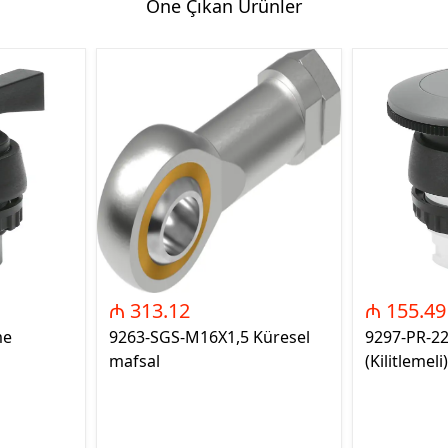
Öne Çıkan Ürünler
₼ 313.12
₼ 155.49
me
9263-SGS-M16X1,5 Küresel
9297-PR-2
mafsal
(Kilitlemeli)