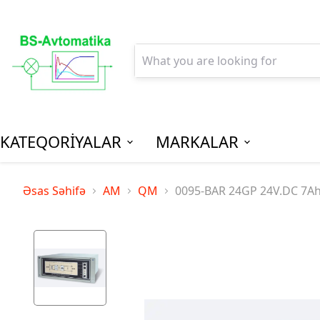
KATEQORİYALAR
MARKALAR
AGPM-Al
Əsas Səhifə
AM
QM
0095-BAR 24GP 24V.DC 7A
Paylanm
(Low Vo
Distribu
SPM-Son P
(Final Dist
MCB - Mini