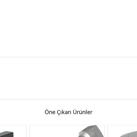
eaktiv Gücün
Maqnit İşəsalıcı
s for power factor
k Panelləri
atika Məhsulları
n Products)
Öne Çıkan Ürünler