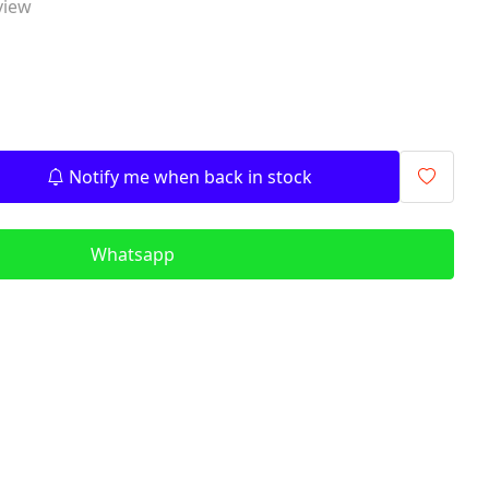
view
signalling components)
ITR - İzolyasiya
Transformatorları (Isolation
Transformers)
QM - Sabit Qida mənbələri (DC
Power Supplies)
Notify me when back in stock
PLC - Proqramlanan Məntiq
Kontrollerləri (Programmable
Logic Controller)
Whatsapp
HMI - Masın İnsan İnterfeysi
(Human–Machine Interface)
REL - Relelər
ISN - İnduktiv Sensorlar
(Inductive Proximity Sensors)
TSN - Tutum Sensorları
(Capacitive Sensor Proximity
Sensors)