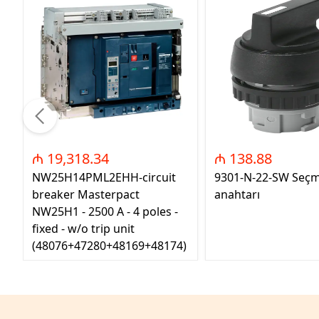
₼ 19,318.34
₼ 138.88
NW25H14PML2EHH-circuit
9301-N-22-SW Seç
breaker Masterpact
anahtarı
NW25H1 - 2500 A - 4 poles -
fixed - w/o trip unit
(48076+47280+48169+48174)