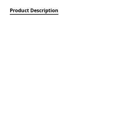
Relays)
Product Description
MPCB - Mü
Elektrik Aç
Protection 
SDC - Arıcı
Disconnect
FUSE - Əri
(FUSES)
MCCB - Kom
Açarları (
Breakers)
TSMIN - T
Mühafizə V
Nəzarəti (
protection 
monitoring
ACB - Hava 
(Air Circui