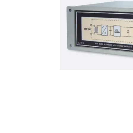
Açarları (M
breackers)
TSCM - Tor
Mühafizə M
Leakage cu
devices)
AGM - Aşır
mühafizə (
NIM - Nəza
Məhsulları
Command P
IEMIM - In
Mühərrik İş
Mühafizə (
starters an
PWCTR - Ma
(Contactor
TRL - Term