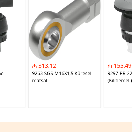
₼ 313.12
₼ 155.49
me
9263-SGS-M16X1,5 Küresel
9297-PR-2
mafsal
(Kilitlemeli)