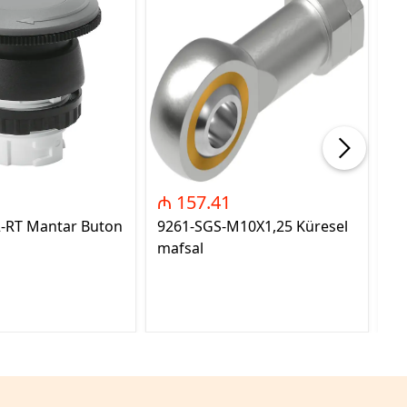
₼ 157.41
₼
2-RT Mantar Buton
9261-SGS-M10X1,25 Küresel
89
mafsal