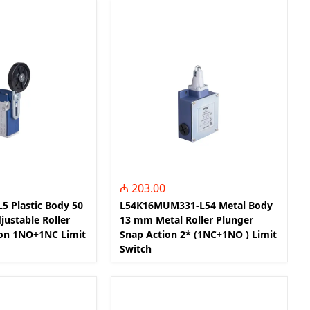
signalling components)
ITR - İzolyasiya
Transformatorları (Isolation
Transformers)
QM - Sabit Qida mənbələri (DC
Power Supplies)
PLC - Proqramlanan Məntiq
Kontrollerləri (Programmable
Logic Controller)
HMI - Masın İnsan İnterfeysi
₼ 203.00
(Human–Machine Interface)
5 Plastic Body 50
L54K16MUM331-L54 Metal Body
REL - Relelər
ustable Roller
13 mm Metal Roller Plunger
ISN - İnduktiv Sensorlar
on 1NO+1NC Limit
Snap Action 2* (1NC+1NO ) Limit
(Inductive Proximity Sensors)
Switch
TSN - Tutum Sensorları
(Capacitive Sensor Proximity
Sensors)