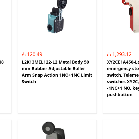
OGM - Orta Gərginlik
ə Dəyişdirici
Məhsulları (Medium Voltage
Source -
Products)
r Systems)
TRA - Transformatorlar
t panellər (Smart
YUV - Yuvalar
MREl - Mühafizə Releləri
 Nəzarət və İdarə
BTK - Beton Köşklər
 (Power Monitoring
₼ 120.49
₼ 1,293.12
ement System)
18
L2K13MEL122-L2 Metal Body 50
XY2CE1A450-L
mm Rubber Adjustable Roller
emergency sto
Faktorunun
Arm Snap Action 1NO+1NC Limit
switch, Teleme
sı (Power Factor
Switch
switches XY2C,
)
-1NC+1 NO, key
aq Gərginlik Güc
pushbutton
rları (Low Voltage
citors)
ktiv Gücün İdarə
ctive power control