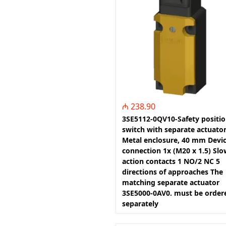
RGKMI - R
Korreksiya 
(Contactor
correction)
EP - Elektri
AM - Avtom
(Automatio
₼ 238.90
3SE5112-0QV10-Safety positi
switch with separate actuato
Metal enclosure, 40 mm Devi
connection 1x (M20 x 1.5) Slo
action contacts 1 NO/2 NC 5
directions of approaches The
matching separate actuator
3SE5000-0AV0. must be order
separately