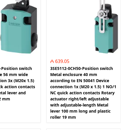
₼ 639.05
-Position switch
3SE5112-0CH50-Position switch
re 56 mm wide
Metal enclosure 40 mm
ion 3x (M20x 1.5)
according to EN 50041 Device
k action contacts
connection 1x (M20 x 1.5) 1 NO/1
etal lever and
NC quick action contacts Rotary
 22 mm
actuator right/left adjustable
with adjustable-length Metal
lever 100 mm long and plastic
roller 19 mm