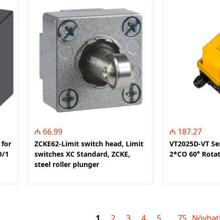
₼ 66.99
₼ 187.27
 for
ZCKE62-Limit switch head, Limit
VT2025D-VT Ser
O/1
switches XC Standard, ZCKE,
2*CO 60° Rotat
steel roller plunger
1
2
3
4
5
75
Növbət