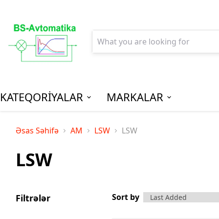
KATEQORİYALAR
MARKALAR
AGPM-Al
Əsas Səhifə
AM
LSW
LSW
Paylanm
LSW
(Low Vo
Distribu
SPM-Son P
(Final Dist
Sort by
Filtrələr
MCB - Mini