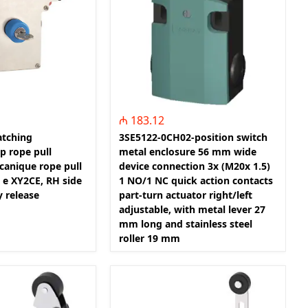
DELK - Digər elektronika
Məsulları
PCB - PCB Klemniklər
GEL - Guc Elektronikasi
₼ 183.12
atching
3SE5122-0CH02-position switch
p rope pull
metal enclosure 56 mm wide
canique rope pull
device connection 3x (M20x 1.5)
 e XY2CE, RH side
1 NO/1 NC quick action contacts
 release
part-turn actuator right/left
adjustable, with metal lever 27
mm long and stainless steel
roller 19 mm