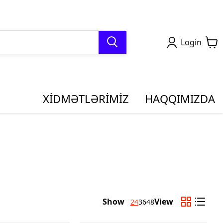
Login
XİDMƏTLƏRİMİZ
HAQQIMIZDA
A - İmpa Gəmicilik
AM - Avtomatika
sulları
Məhsulları
ternational Marine
VFD - Teslik Çevriciləri
chasing Association)
(Variable Frequency Drives)
SS - Səlis İşə salıcılar (Soft
Starter)
Show
View
24
36
48
IVNS - İdarə Və Nəzarət
Elementləri (Control and