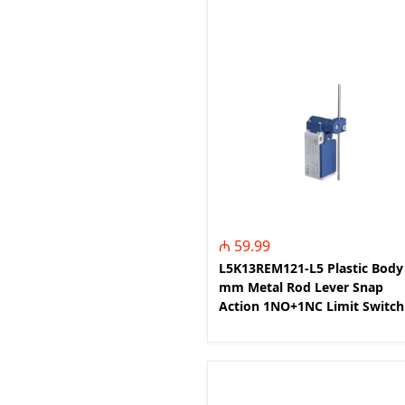
Açarları (M
breackers)
TSCM - Tor
Mühafizə M
Leakage cu
devices)
AGM - Aşır
mühafizə (
NIM - Nəza
Məhsulları
Command P
₼ 59.99
IEMIM - In
L5K13REM121-L5 Plastic Body
Mühərrik İş
mm Metal Rod Lever Snap
Mühafizə (
Action 1NO+1NC Limit Switch
starters an
PWCTR - Ma
(Contactor
TRL - Term