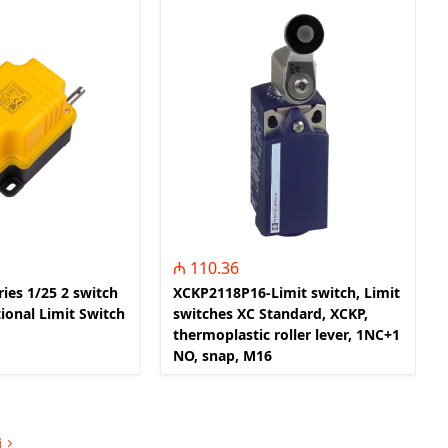
₼ 110.36
ies 1/25 2 switch
XCKP2118P16-Limit switch, Limit
ional Limit Switch
switches XC Standard, XCKP,
thermoplastic roller lever, 1NC+1
NO, snap, M16
i