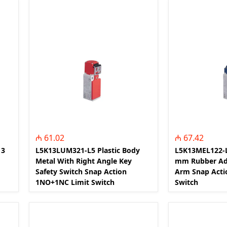
iniature Circuit
(Contactors for power factor
correction)
paq Sızma Cərəyan
MTP - Modul Tip Panellər
əhsulları (Earth
PLP - Plastik Panellər
rrent Protection
ABQ - Avtomat və Birləşdirici
Qutular
ı Gərginlikdən
Surge Arresters)
MPN - Metal Panellər
rət və İdarə
PHS - Panel Havalandırma
 (Control &
sistemləri
roducts)
STCY - Sənaye Tip Çəngəl və
₼ 61.02
₼ 67.42
teqrə edilmiş
Yuvalar (Industrial Plug and
 3
L5K13LUM321-L5 Plastic Body
L5K13MEL122-L
əsalıcılar və
Socket)
Metal With Right Angle Key
mm Rubber Adj
Integrated motor
EAD - Elektromobil
Safety Switch Snap Action
Arm Snap Acti
d protection)
Akkumlyator Doldurma
1NO+1NC Limit Switch
Switch
qnit Işəsalıcılar
MA - Montaj Aksesuarları
s)
IZO - İzolentlər
ik Relelər (Thermal
KBG - Kabel Bagları