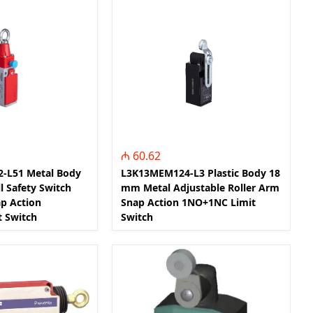
FTS - Foto Sensorlar
(Photoelectric Sensors)
LSW - Sərhəd mədudlaşdırıcı
açarlar (Limit Switches)
PRES - Təzyiq Sensorları
(Pressure Sensors)
DGV - Digər Vercilər (Other
Sensors)
ELK - Elektronika
₼ 60.62
-L51 Metal Body
L3K13MEM124-L3 Plastic Body 18
TRN - Tranzistorlar
l Safety Switch
mm Metal Adjustable Roller Arm
MKN - Mikro kontroller
ap Action
Snap Action 1NO+1NC Limit
DYD - Diodlar
 Switch
Switch
REZ - Müqavimətlər
TUT - Kondensatorlar
İND - İnduktivlik
MSX - Mikro Sxemlər
OPT - Opto Elektronika