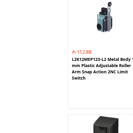
MDS - Mənb
Sistemlər (
Changeove
SMP - Smar
Panels)
GNIS - Güc
Sistemləri
₼ 112.88
and Manag
L2K12MEP123-L2 Metal Body 
mm Plastic Adjustable Roller
GFK - Guc 
Arm Snap Action 2NC Limit
Korreksiya
Switch
Correction
AGGK - Alç
Kondensato
Power Capa
RGIR - Rea
Relesi (Rea
relays)