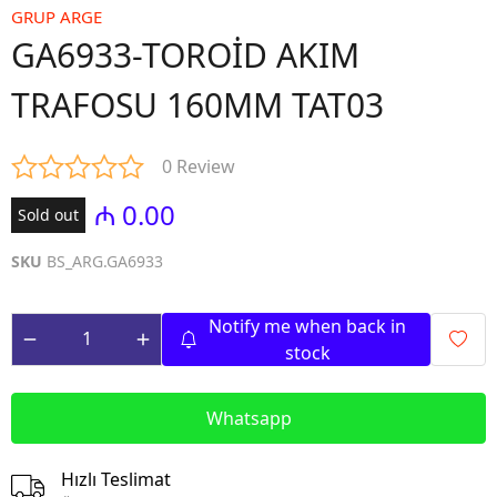
GRUP ARGE
GA6933-TOROİD AKIM
TRAFOSU 160MM TAT03
0 Review
₼ 0.00
Sold out
SKU
BS_ARG.GA6933
Notify me when back in
stock
Whatsapp
Hızlı Teslimat