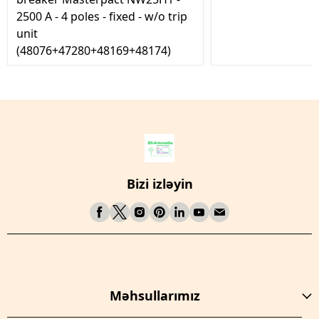
2500 A - 4 poles - fixed - w/o trip
unit
(48076+47280+48169+48174)
Bizi izləyin
Məhsullarımız