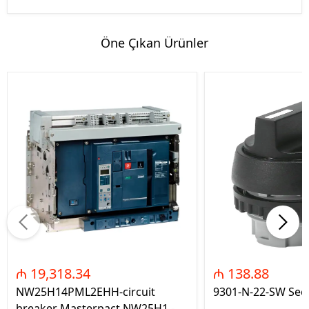
Öne Çıkan Ürünler
₼ 19,318.34
₼ 138.88
NW25H14PML2EHH-circuit
9301-N-22-SW Seç
breaker Masterpact NW25H1 -