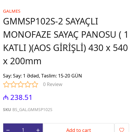
GALMES
GMMSP102S-2 SAYAÇLI
MONOFAZE SAYAÇ PANOSU ( 1
KATLI )(AOS GİRİŞLİ) 430 x 540
x 200mm
Say
:
Say: 1 Ədəd, Təslim: 15-20 GÜN
0 Review
₼ 238.51
SKU
BS_GAL.GMMSP102S
Add to cart