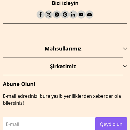
Bizi izləyin
Məhsullarımız
Şirkətimiz
Abunə Olun!
E-mail adresinizi bura yazib yeniliklərdən xəbərdar ola
bilərsiniz!
E-mail
Qeyd olun