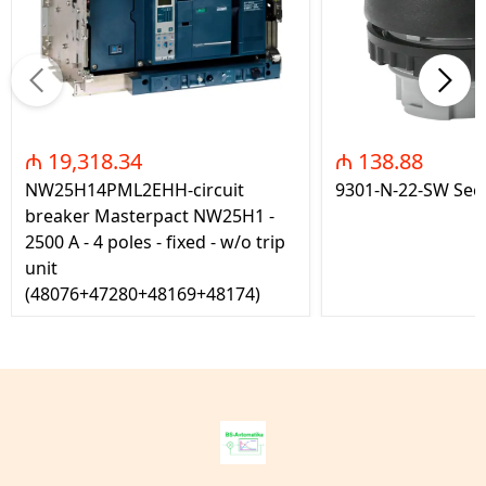
₼ 19,318.34
₼ 138.88
NW25H14PML2EHH-circuit
9301-N-22-SW Seç
breaker Masterpact NW25H1 -
2500 A - 4 poles - fixed - w/o trip
unit
(48076+47280+48169+48174)