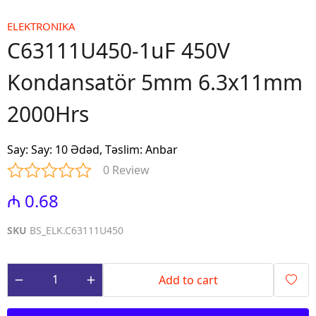
ELEKTRONIKA
C63111U450-1uF 450V
Kondansatör 5mm 6.3x11mm
2000Hrs
Say
:
Say: 10 Ədəd, Təslim: Anbar
0 Review
₼ 0.68
SKU
BS_ELK.C63111U450
Add to cart