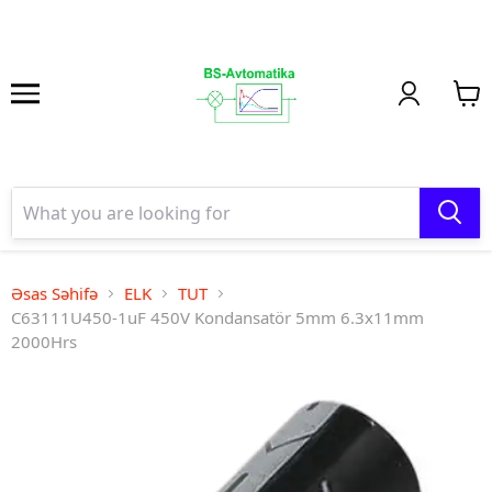
Əsas Səhifə
ELK
TUT
C63111U450-1uF 450V Kondansatör 5mm 6.3x11mm
2000Hrs