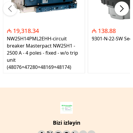
₼ 19,318.34
₼ 138.88
NW25H14PML2EHH-circuit
9301-N-22-SW Seç
breaker Masterpact NW25H1 -
2500 A - 4 poles - fixed - w/o trip
unit
(48076+47280+48169+48174)
Bizi izləyin