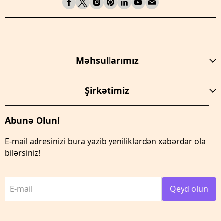
Məhsullarımız
Şirkətimiz
Abunə Olun!
E-mail adresinizi bura yazib yeniliklərdən xəbərdar ola
bilərsiniz!
E-mail
Qeyd olun