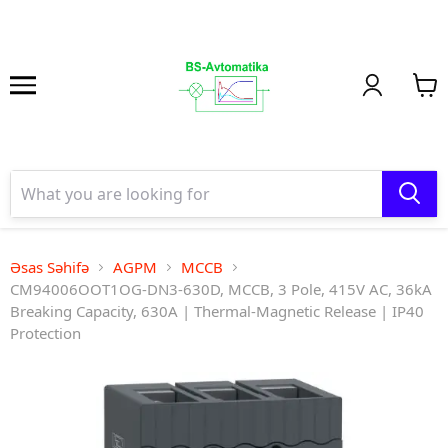
Əsas Səhifə
AGPM
MCCB
CM94006OOT1OG-DN3-630D, MCCB, 3 Pole, 415V AC, 36kA
Breaking Capacity, 630A | Thermal-Magnetic Release | IP40
Protection