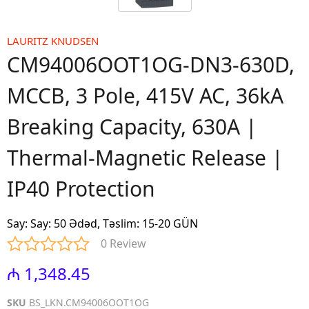
LAURITZ KNUDSEN
CM94006OOT1OG-DN3-630D,
MCCB, 3 Pole, 415V AC, 36kA
Breaking Capacity, 630A |
Thermal-Magnetic Release |
IP40 Protection
Say
:
Say: 50 Ədəd, Təslim: 15-20 GÜN
0 Review
₼ 1,348.45
SKU
BS_LKN.CM94006OOT1OG