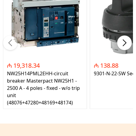
₼ 19,318.34
₼ 138.88
NW25H14PML2EHH-circuit
9301-N-22-SW Seç
breaker Masterpact NW25H1 -
2500 A - 4 poles - fixed - w/o trip
unit
(48076+47280+48169+48174)