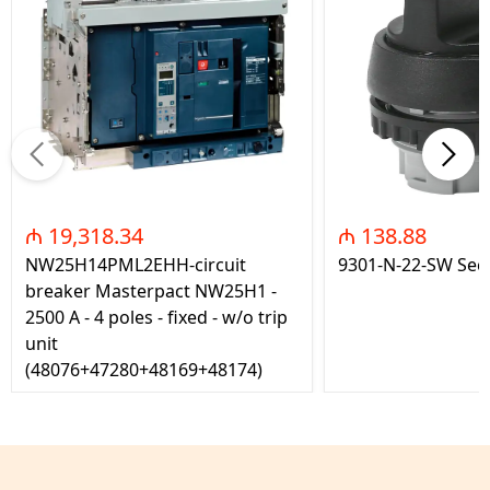
₼ 19,318.34
₼ 138.88
NW25H14PML2EHH-circuit
9301-N-22-SW Seç
breaker Masterpact NW25H1 -
2500 A - 4 poles - fixed - w/o trip
unit
(48076+47280+48169+48174)