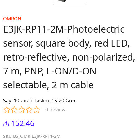
OMRON
E3JK-RP11-2M-Photoelectric
sensor, square body, red LED,
retro-reflective, non-polarized,
7 m, PNP, L-ON/D-ON
selectable, 2 m cable
Say
:
10-ədəd Təslim: 15-20 Gün
0 Review
₼ 152.46
SKU
BS_OMR.E3JK-RP11-2M