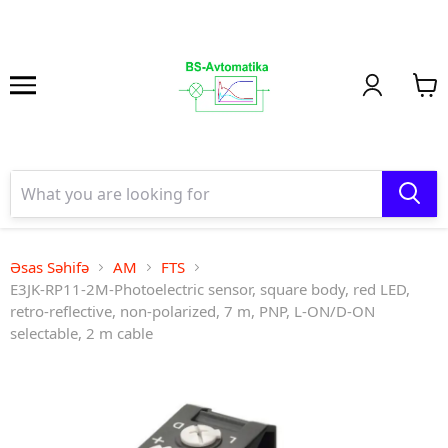
Əsas Səhifə
AM
FTS
E3JK-RP11-2M-Photoelectric sensor, square body, red LED,
retro-reflective, non-polarized, 7 m, PNP, L-ON/D-ON
selectable, 2 m cable