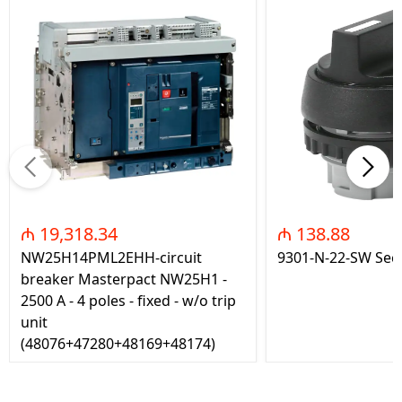
₼ 19,318.34
₼ 138.88
NW25H14PML2EHH-circuit
9301-N-22-SW Seç
breaker Masterpact NW25H1 -
2500 A - 4 poles - fixed - w/o trip
unit
(48076+47280+48169+48174)