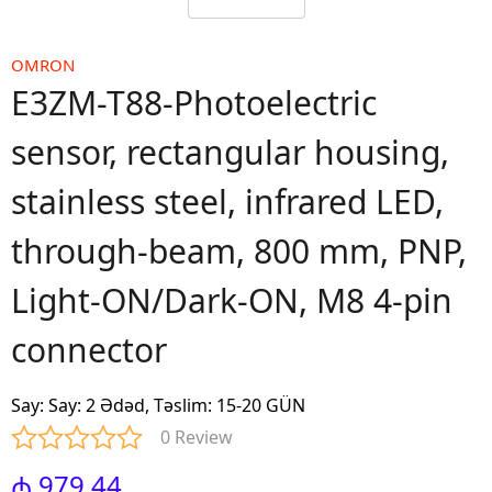
OMRON
E3ZM-T88-Photoelectric
sensor, rectangular housing,
stainless steel, infrared LED,
through-beam, 800 mm, PNP,
Light-ON/Dark-ON, M8 4-pin
connector
Say
:
Say: 2 Ədəd, Təslim: 15-20 GÜN
0 Review
₼ 979.44