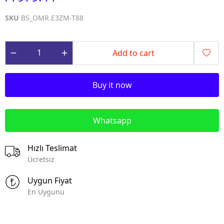
SKU
BS_OMR.E3ZM-T88
Add to cart
Buy it now
Whatsapp
Hızlı Teslimat
Ücretsiz
Uygun Fiyat
En Uygunu