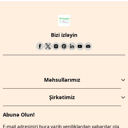
Bizi izləyin
Məhsullarımız
Şirkətimiz
Abunə Olun!
E-mail adresinizi bura yazib yeniliklərdən xəbərdar ola