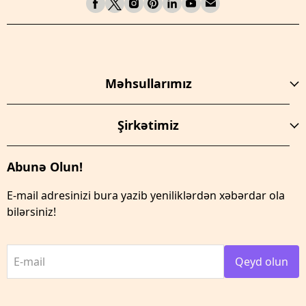
Məhsullarımız
Şirkətimiz
Abunə Olun!
E-mail adresinizi bura yazib yeniliklərdən xəbərdar ola
bilərsiniz!
E-mail
Qeyd olun