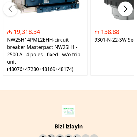
₼ 19,318.34
₼ 138.88
NW25H14PML2EHH-circuit
9301-N-22-SW Seç
breaker Masterpact NW25H1 -
2500 A - 4 poles - fixed - w/o trip
unit
(48076+47280+48169+48174)
Bizi izləyin