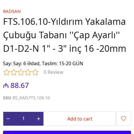
RADSAN
FTS.106.10-Yıldırım Yakalama
Çubuğu Tabanı ''Çap Ayarlı''
D1-D2-N 1" - 3" inç 16 -20mm
Say
:
Say: 6 Ədəd, Təslim: 15-20 GÜN
0 Review
₼ 88.67
SKU
BS_RAD.FTS.106.10
Add to cart