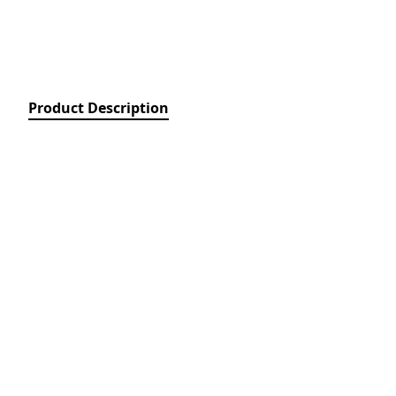
Relays)
MPCB - Mü
Elektrik Aç
Protection 
SDC - Arıcı
Product Description
Disconnect
FUSE - Əri
(FUSES)
MCCB - Kom
Açarları (
Breakers)
TSMIN - T
Mühafizə V
Nəzarəti (
protection 
monitoring
ACB - Hava 
(Air Circui