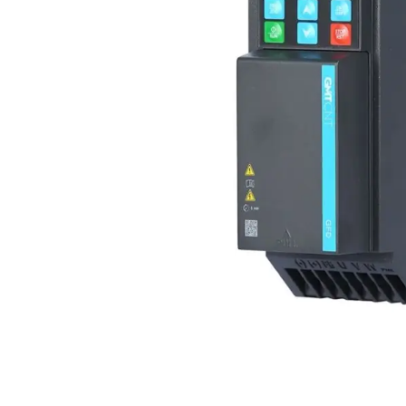
Açarları (M
breackers)
TSCM - Tor
Mühafizə M
Leakage cu
devices)
AGM - Aşır
mühafizə (
NIM - Nəza
Məhsulları
Command P
IEMIM - In
Mühərrik İş
Mühafizə (
starters an
PWCTR - Ma
(Contactor
TRL - Term