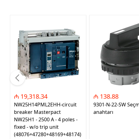
₼ 19,318.34
₼ 138.88
NW25H14PML2EHH-circuit
9301-N-22-SW Seç
breaker Masterpact
anahtarı
NW25H1 - 2500 A - 4 poles -
fixed - w/o trip unit
(48076+47280+48169+48174)