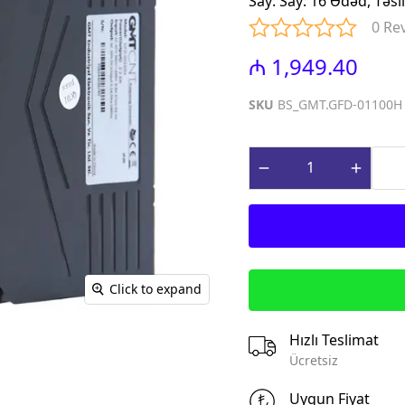
Say
:
Say: 16 Ədəd, Təs
iniature Circuit
(Contactors for power factor
0 Re
correction)
paq Sızma Cərəyan
₼ 1,949.40
MTP - Modul Tip Panellər
əhsulları (Earth
PLP - Plastik Panellər
rrent Protection
SKU
BS_GMT.GFD-01100H
ABQ - Avtomat və Birləşdirici
Qutular
ı Gərginlikdən
Surge Arresters)
MPN - Metal Panellər
rət və İdarə
PHS - Panel Havalandırma
 (Control &
sistemləri
roducts)
STCY - Sənaye Tip Çəngəl və
teqrə edilmiş
Yuvalar (Industrial Plug and
əsalıcılar və
Socket)
Click to expand
Integrated motor
EAD - Elektromobil
d protection)
Akkumlyator Doldurma
Hızlı Teslimat
qnit Işəsalıcılar
MA - Montaj Aksesuarları
Ücretsiz
s)
IZO - İzolentlər
ik Relelər (Thermal
Uygun Fiyat
KBG - Kabel Bagları