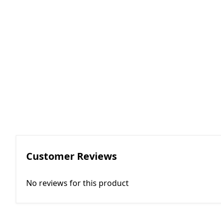
RGKMI - R
Korreksiya 
(Contactor
correction)
EP - Elektri
AM - Avtom
(Automatio
Customer Reviews
No reviews for this product