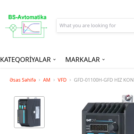
KATEQORİYALAR
MARKALAR
AGPM-Al
Əsas Səhifə
AM
VFD
GFD-01100H-GFD HIZ KON
Paylanm
(Low Vo
Distribu
SPM-Son P
(Final Dist
MCB - Mini