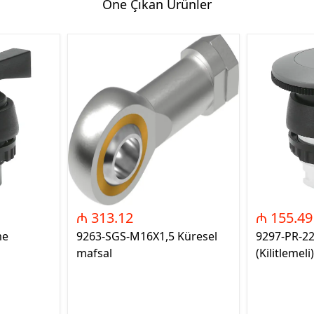
Öne Çıkan Ürünler
₼ 313.12
₼ 155.49
me
9263-SGS-M16X1,5 Küresel
9297-PR-2
mafsal
(Kilitlemeli)