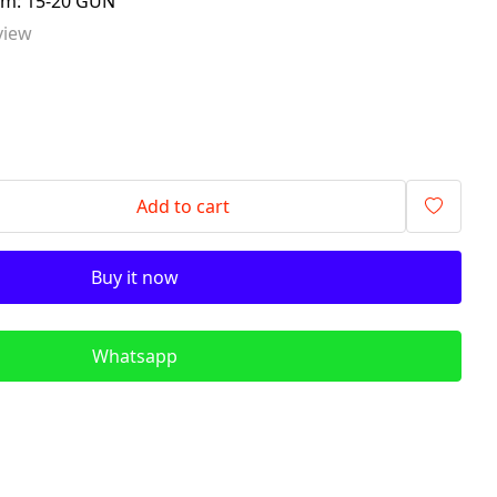
lim: 15-20 GÜN
signalling components)
view
ITR - İzolyasiya
Transformatorları (Isolation
Transformers)
QM - Sabit Qida mənbələri (DC
Power Supplies)
PLC - Proqramlanan Məntiq
Add to cart
Kontrollerləri (Programmable
Logic Controller)
Buy it now
HMI - Masın İnsan İnterfeysi
(Human–Machine Interface)
REL - Relelər
Whatsapp
ISN - İnduktiv Sensorlar
(Inductive Proximity Sensors)
TSN - Tutum Sensorları
(Capacitive Sensor Proximity
Sensors)