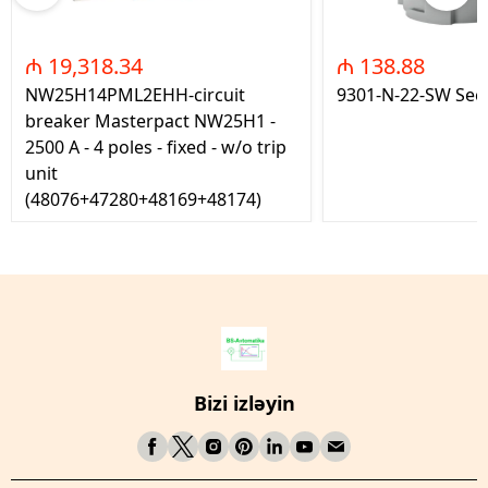
₼ 19,318.34
₼ 138.88
NW25H14PML2EHH-circuit
9301-N-22-SW Seç
breaker Masterpact NW25H1 -
2500 A - 4 poles - fixed - w/o trip
unit
(48076+47280+48169+48174)
Bizi izləyin