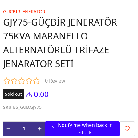
GUCBIR JENERATOR
GJY75-GÜÇBİR JENERATÖR
75KVA MARANELLO
ALTERNATÖRLÜ TRİFAZE
JENARATÖR SETİ
0 Review
₼ 0.00
Sold out
SKU
BS_GUB.GJY75
Notify me when back in
stock