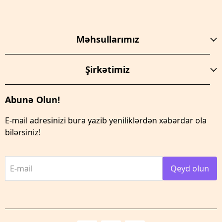
Məhsullarımız
Şirkətimiz
Abunə Olun!
E-mail adresinizi bura yazib yeniliklərdən xəbərdar ola
bilərsiniz!
E-mail
Qeyd olun