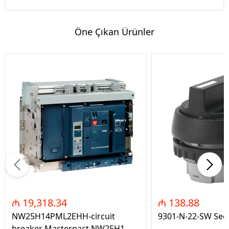
Öne Çıkan Ürünler
₼ 19,318.34
₼ 138.88
NW25H14PML2EHH-circuit
9301-N-22-SW Seç
breaker Masterpact NW25H1 -