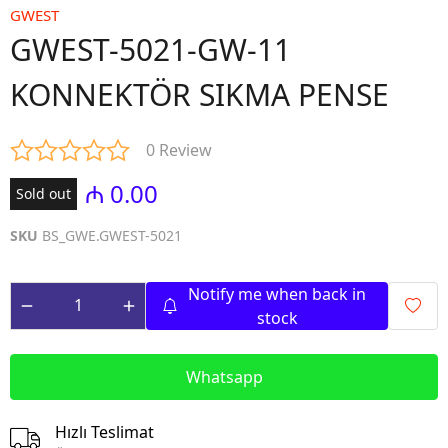
GWEST
GWEST-5021-GW-11
KONNEKTÖR SIKMA PENSE
0 Review
₼ 0.00
Sold out
SKU
BS_GWE.GWEST-5021
Notify me when back in
stock
Whatsapp
Hızlı Teslimat