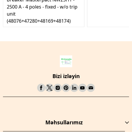
2500 A - 4 poles - fixed - w/o trip
unit
(48076+47280+48169+48174)
Bizi izləyin
Məhsullarımız