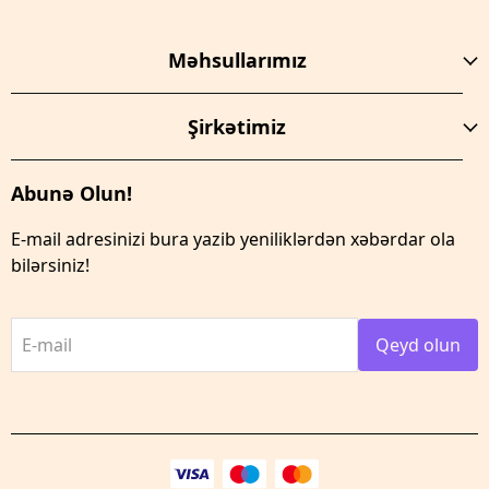
Məhsullarımız
Şirkətimiz
Abunə Olun!
E-mail adresinizi bura yazib yeniliklərdən xəbərdar ola
bilərsiniz!
E-mail
Qeyd olun