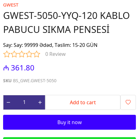
GWEST
GWEST-5050-YYQ-120 KABLO
PABUCU SIKMA PENSESİ
Say
:
Say: 99999 Ədəd, Təslim: 15-20 GÜN
0 Review
₼ 361.80
SKU
BS_GWE.GWEST-5050
Add to cart
Buy it now