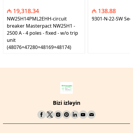
₼ 19,318.34
₼ 138.88
NW25H14PML2EHH-circuit
9301-N-22-SW Seç
breaker Masterpact NW25H1 -
2500 A - 4 poles - fixed - w/o trip
unit
(48076+47280+48169+48174)
Bizi izləyin