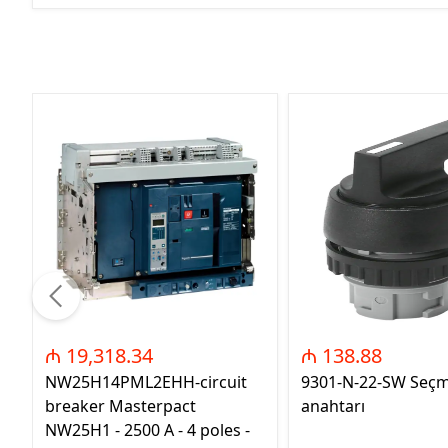
₼ 19,318.34
₼ 138.88
NW25H14PML2EHH-circuit
9301-N-22-SW Seç
breaker Masterpact
anahtarı
NW25H1 - 2500 A - 4 poles -