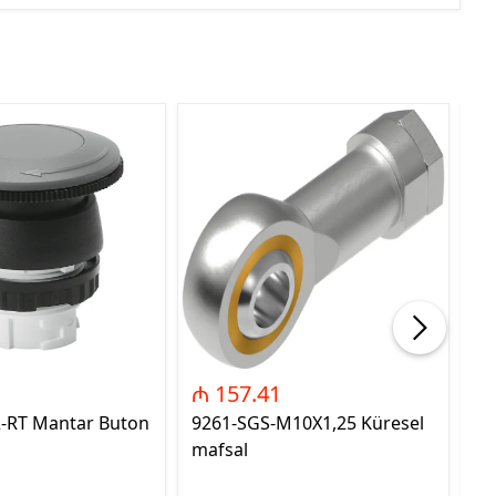
₼ 157.41
₼
2-RT Mantar Buton
9261-SGS-M10X1,25 Küresel
89
mafsal