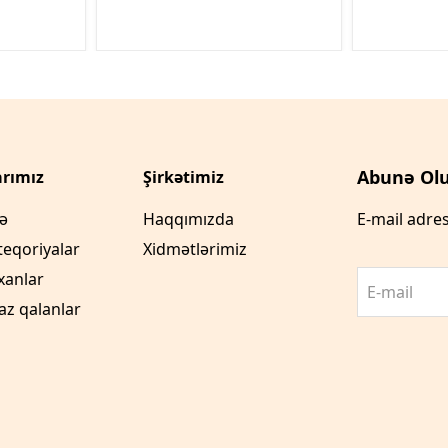
Abunə Olu
rımız
Şirkətimiz
fə
Haqqımızda
E-mail adres
teqoriyalar
Xidmətlərimiz
xanlar
E-mail
az qalanlar