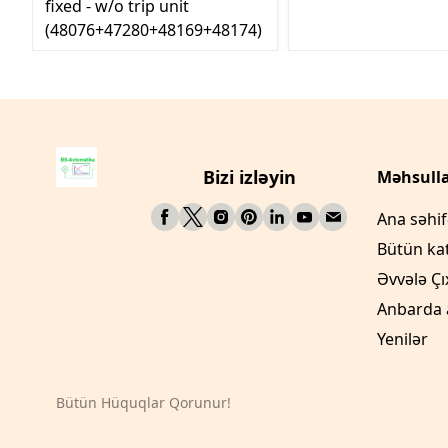
fixed - w/o trip unit
(48076+47280+48169+48174)
Bizi izləyin
Məhsulla
Ana səhi
Bütün ka
Əvvələ Çı
Anbarda 
Yenilər
Bütün Hüquqlar Qorunur!