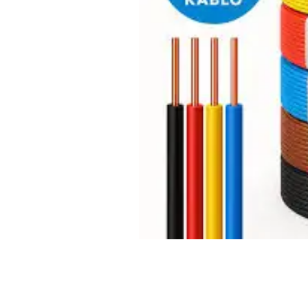
Açarları (M
breackers)
TSCM - Tor
Mühafizə M
Leakage cu
devices)
AGM - Aşır
mühafizə (
NIM - Nəza
Məhsulları
Command P
IEMIM - In
Mühərrik İş
Mühafizə (
starters an
PWCTR - Ma
(Contactor
TRL - Term