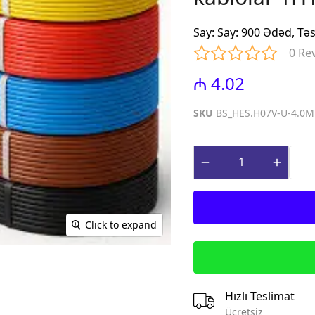
iniature Circuit
(Contactors for power factor
correction)
Say
:
Say: 900 Ədəd, Tə
paq Sızma Cərəyan
MTP - Modul Tip Panellər
0 Re
əhsulları (Earth
PLP - Plastik Panellər
rrent Protection
₼ 4.02
ABQ - Avtomat və Birləşdirici
Qutular
ı Gərginlikdən
SKU
BS_HES.H07V-U-4.0
Surge Arresters)
MPN - Metal Panellər
rət və İdarə
PHS - Panel Havalandırma
 (Control &
sistemləri
roducts)
STCY - Sənaye Tip Çəngəl və
teqrə edilmiş
Yuvalar (Industrial Plug and
əsalıcılar və
Socket)
Click to expand
Integrated motor
EAD - Elektromobil
d protection)
Akkumlyator Doldurma
qnit Işəsalıcılar
MA - Montaj Aksesuarları
s)
IZO - İzolentlər
Hızlı Teslimat
ik Relelər (Thermal
KBG - Kabel Bagları
Ücretsiz