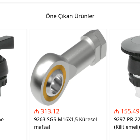
Öne Çıkan Ürünler
₼ 313.12
₼ 155.49
me
9263-SGS-M16X1,5 Küresel
9297-PR-2
mafsal
(Kilitlemeli)