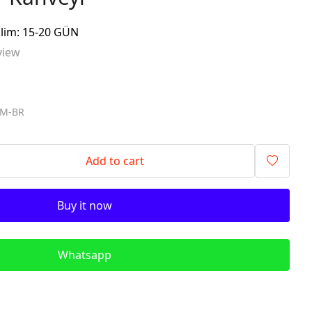
signalling components)
slim: 15-20 GÜN
ITR - İzolyasiya
view
Transformatorları (Isolation
Transformers)
QM - Sabit Qida mənbələri (DC
Power Supplies)
MM-BR
PLC - Proqramlanan Məntiq
Kontrollerləri (Programmable
Logic Controller)
Add to cart
HMI - Masın İnsan İnterfeysi
(Human–Machine Interface)
Buy it now
REL - Relelər
ISN - İnduktiv Sensorlar
(Inductive Proximity Sensors)
Whatsapp
TSN - Tutum Sensorları
(Capacitive Sensor Proximity
Sensors)