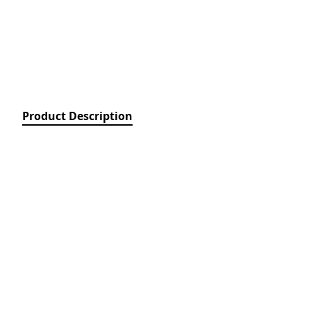
Relays)
MPCB - Mü
Elektrik Aç
Protection 
SDC - Arıcı
Disconnect
Product Description
FUSE - Əri
(FUSES)
MCCB - Kom
Açarları (
Breakers)
TSMIN - T
Mühafizə V
Nəzarəti (
protection 
monitoring
ACB - Hava 
(Air Circui