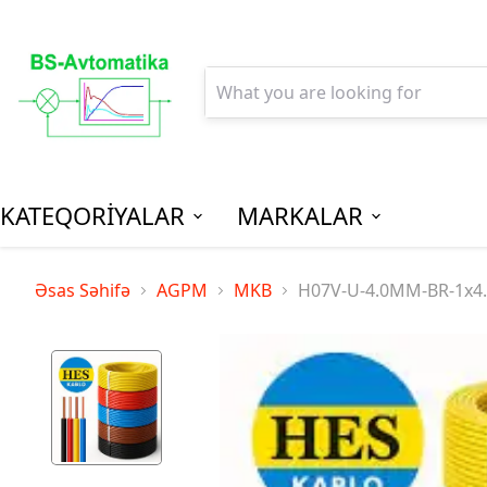
KATEQORİYALAR
MARKALAR
AGPM-Al
Əsas Səhifə
AGPM
MKB
H07V-U-4.0MM-BR-1x4.0mm
Paylanm
(Low Vo
Distribu
SPM-Son P
(Final Dist
MCB - Mini