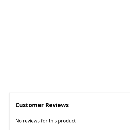
RGKMI - R
Korreksiya 
(Contactor
correction)
EP - Elektri
AM - Avtom
(Automatio
Customer Reviews
No reviews for this product