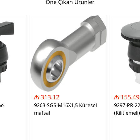
Öne Çıkan Ürünler
₼ 313.12
₼ 155.49
me
9263-SGS-M16X1,5 Küresel
9297-PR-2
mafsal
(Kilitlemeli)