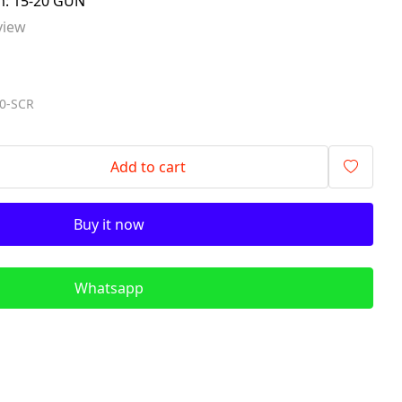
im: 15-20 GÜN
signalling components)
view
ITR - İzolyasiya
Transformatorları (Isolation
Transformers)
00-SCR
QM - Sabit Qida mənbələri (DC
Power Supplies)
PLC - Proqramlanan Məntiq
Add to cart
Kontrollerləri (Programmable
Logic Controller)
Buy it now
HMI - Masın İnsan İnterfeysi
(Human–Machine Interface)
REL - Relelər
Whatsapp
ISN - İnduktiv Sensorlar
(Inductive Proximity Sensors)
TSN - Tutum Sensorları
(Capacitive Sensor Proximity
Sensors)