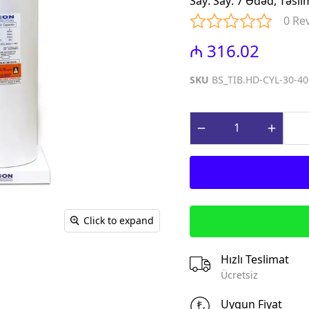
Say
:
Say: 7 Ədəd, Təsl
iniature Circuit
(Contactors for power factor
0 Re
correction)
paq Sızma Cərəyan
₼ 316.02
MTP - Modul Tip Panellər
əhsulları (Earth
PLP - Plastik Panellər
rrent Protection
SKU
BS_TIB.HD-CYL-30-4
ABQ - Avtomat və Birləşdirici
Qutular
ı Gərginlikdən
Surge Arresters)
MPN - Metal Panellər
rət və İdarə
PHS - Panel Havalandırma
 (Control &
sistemləri
roducts)
STCY - Sənaye Tip Çəngəl və
teqrə edilmiş
Yuvalar (Industrial Plug and
əsalıcılar və
Socket)
Click to expand
Integrated motor
EAD - Elektromobil
d protection)
Akkumlyator Doldurma
Hızlı Teslimat
qnit Işəsalıcılar
MA - Montaj Aksesuarları
Ücretsiz
s)
IZO - İzolentlər
ik Relelər (Thermal
Uygun Fiyat
KBG - Kabel Bagları