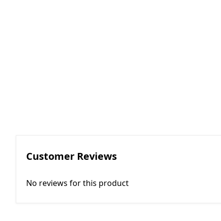
RGKMI - R
Korreksiya 
(Contactor
correction)
EP - Elektri
AM - Avtom
(Automatio
Customer Reviews
No reviews for this product