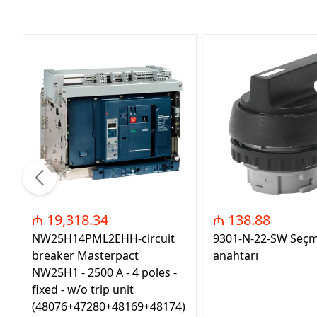
₼ 19,318.34
₼ 138.88
NW25H14PML2EHH-circuit
9301-N-22-SW Seç
breaker Masterpact
anahtarı
NW25H1 - 2500 A - 4 poles -
fixed - w/o trip unit
(48076+47280+48169+48174)