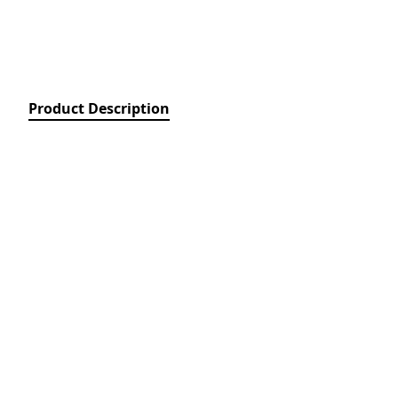
Relays)
MPCB - Mü
Elektrik Aç
Protection 
SDC - Arıcı
Product Description
Disconnect
FUSE - Əri
(FUSES)
MCCB - Kom
Açarları (
Breakers)
TSMIN - T
Mühafizə V
Nəzarəti (
protection 
monitoring
ACB - Hava 
(Air Circui