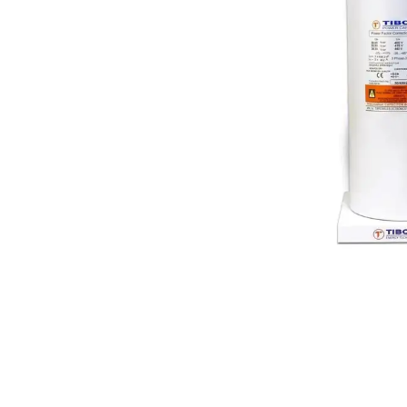
Açarları (M
breackers)
TSCM - Tor
Mühafizə M
Leakage cu
devices)
AGM - Aşır
mühafizə (
NIM - Nəza
Məhsulları
Command P
IEMIM - In
Mühərrik İş
Mühafizə (
starters an
PWCTR - Ma
(Contactor
TRL - Term