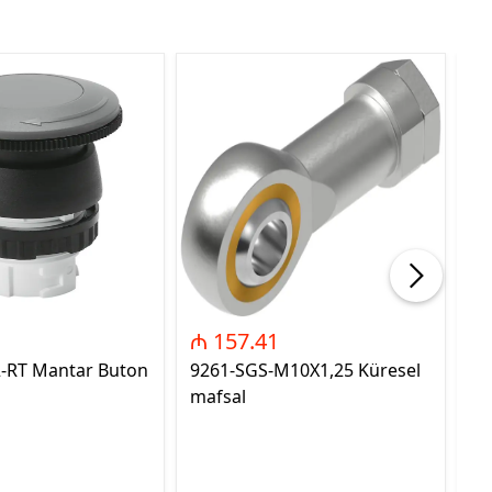
₼ 157.41
₼
2-RT Mantar Buton
9261-SGS-M10X1,25 Küresel
89
mafsal