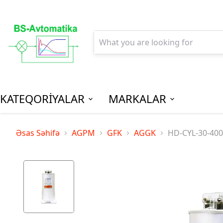
KATEQORİYALAR
MARKALAR
AGPM-Al
Əsas Səhifə
AGPM
GFK
AGGK
HD-CYL-30-400-
Paylanm
(Low Vo
Distribu
SPM-Son P
(Final Dist
MCB - Mini