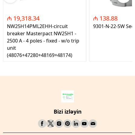
₼ 19,318.34
₼ 138.88
NW25H14PML2EHH-circuit
9301-N-22-SW Seç
breaker Masterpact NW25H1 -
2500 A - 4 poles - fixed - w/o trip
unit
(48076+47280+48169+48174)
Bizi izləyin