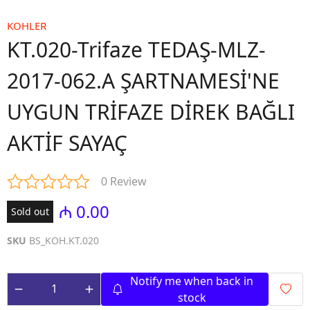
KOHLER
KT.020-Trifaze TEDAŞ-MLZ-
2017-062.A ŞARTNAMESİ'NE
UYGUN TRİFAZE DİREK BAĞLI
AKTİF SAYAÇ
0 Review
₼ 0.00
Sold out
SKU
BS_KOH.KT.020
Notify me when back in
stock