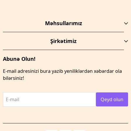
Məhsullarımız
Şirkətimiz
Abunə Olun!
E-mail adresinizi bura yazib yeniliklərdən xəbərdar ola
bilərsiniz!
E-mail
Qeyd olun