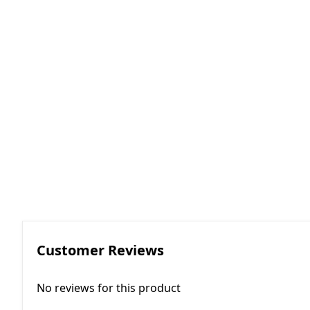
RGKMI - R
Korreksiya 
(Contactor
correction)
EP - Elektri
AM - Avtom
(Automatio
Customer Reviews
No reviews for this product