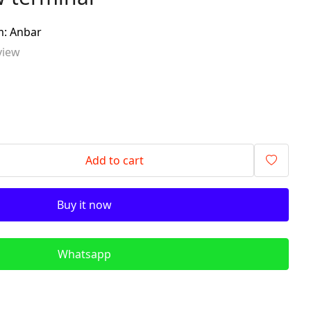
signalling components)
m: Anbar
ITR - İzolyasiya
view
Transformatorları (Isolation
Transformers)
QM - Sabit Qida mənbələri (DC
Power Supplies)
PLC - Proqramlanan Məntiq
Kontrollerləri (Programmable
Logic Controller)
Add to cart
HMI - Masın İnsan İnterfeysi
(Human–Machine Interface)
Buy it now
REL - Relelər
ISN - İnduktiv Sensorlar
(Inductive Proximity Sensors)
Whatsapp
TSN - Tutum Sensorları
(Capacitive Sensor Proximity
Sensors)