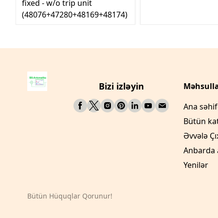
fixed - w/o trip unit
(48076+47280+48169+48174)
Bizi izləyin
Məhsulla
Ana səhi
Bütün ka
Əvvələ Çı
Anbarda 
Yenilər
Bütün Hüquqlar Qorunur!