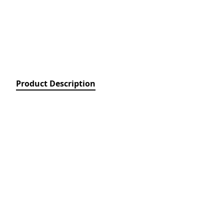
Relays)
MPCB - Mü
Elektrik Aç
Protection 
SDC - Arıcı
Disconnect
Product Description
FUSE - Əri
(FUSES)
MCCB - Kom
Açarları (
Breakers)
TSMIN - T
Mühafizə V
Nəzarəti (
protection 
monitoring
ACB - Hava 
(Air Circui