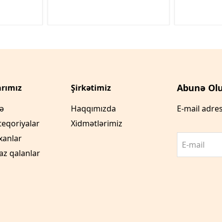
Abunə Olu
rımız
Şirkətimiz
fə
Haqqımızda
E-mail adres
teqoriyalar
Xidmətlərimiz
xanlar
E-mail
az qalanlar