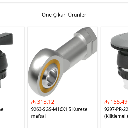
Öne Çıkan Ürünler
₼ 313.12
₼ 155.49
me
9263-SGS-M16X1,5 Küresel
9297-PR-2
mafsal
(Kilitlemeli)