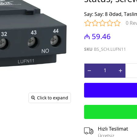
iniature Circuit
(Contactors for power factor
correction)
Say
:
Say: 8 Ədəd, Təsli
paq Sızma Cərəyan
MTP - Modul Tip Panellər
0 Re
əhsulları (Earth
PLP - Plastik Panellər
rrent Protection
₼ 59.46
ABQ - Avtomat və Birləşdirici
Qutular
ı Gərginlikdən
SKU
BS_SCH.LUFN11
Surge Arresters)
MPN - Metal Panellər
rət və İdarə
PHS - Panel Havalandırma
 (Control &
sistemləri
roducts)
STCY - Sənaye Tip Çəngəl və
teqrə edilmiş
Yuvalar (Industrial Plug and
əsalıcılar və
Socket)
Click to expand
Integrated motor
EAD - Elektromobil
d protection)
Akkumlyator Doldurma
qnit Işəsalıcılar
MA - Montaj Aksesuarları
s)
IZO - İzolentlər
Hızlı Teslimat
ik Relelər (Thermal
KBG - Kabel Bagları
Ücretsiz