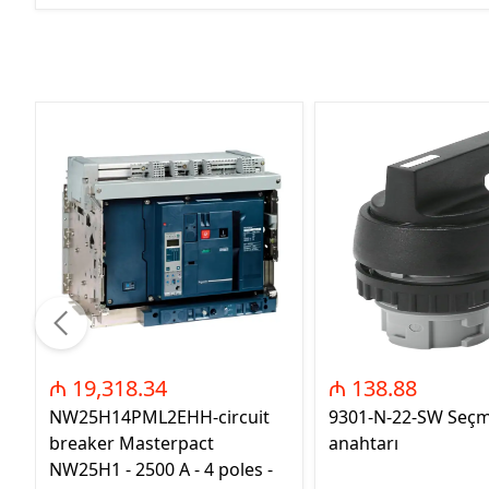
₼ 19,318.34
₼ 138.88
NW25H14PML2EHH-circuit
9301-N-22-SW Seç
breaker Masterpact
anahtarı
NW25H1 - 2500 A - 4 poles -