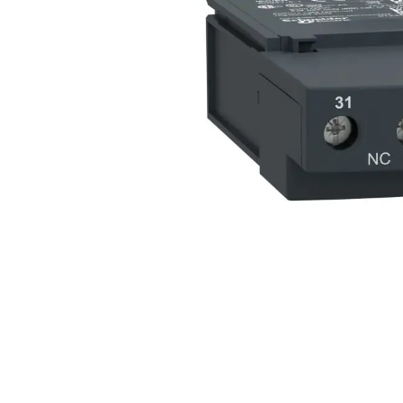
Açarları (M
breackers)
TSCM - Tor
Mühafizə M
Leakage cu
devices)
AGM - Aşır
mühafizə (
NIM - Nəza
Məhsulları
Command P
IEMIM - In
Mühərrik İş
Mühafizə (
starters an
PWCTR - Ma
(Contactor
TRL - Term