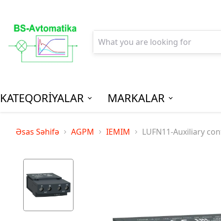
KATEQORİYALAR
MARKALAR
AGPM-Al
Əsas Səhifə
AGPM
IEMIM
LUFN11-Auxiliary con
Paylanm
(Low Vo
Distribu
SPM-Son P
(Final Dist
MCB - Mini