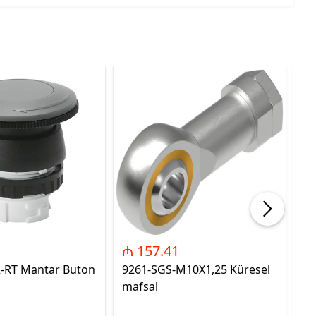
₼ 157.41
₼
2-RT Mantar Buton
9261-SGS-M10X1,25 Küresel
89
mafsal