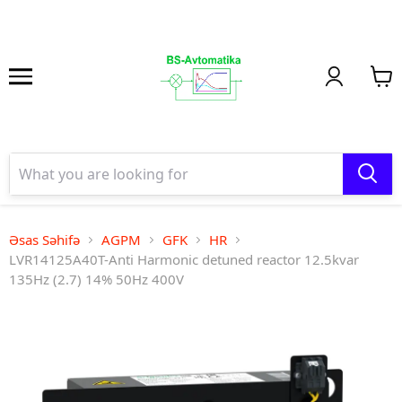
Əsas Səhifə
AGPM
GFK
HR
LVR14125A40T-Anti Harmonic detuned reactor 12.5kvar
135Hz (2.7) 14% 50Hz 400V