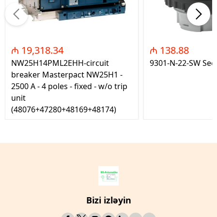
₼ 19,318.34
₼ 138.88
NW25H14PML2EHH-circuit
9301-N-22-SW Seç
breaker Masterpact NW25H1 -
2500 A - 4 poles - fixed - w/o trip
unit
(48076+47280+48169+48174)
Bizi izləyin