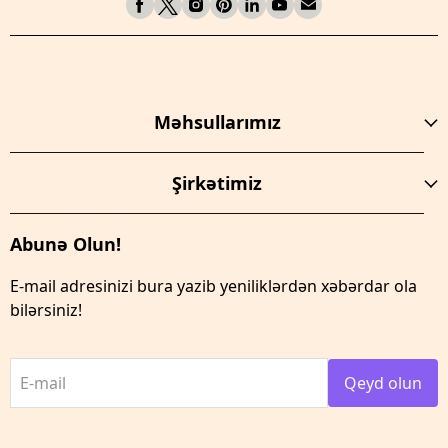
Məhsullarımız
Şirkətimiz
Abunə Olun!
E-mail adresinizi bura yazib yeniliklərdən xəbərdar ola
bilərsiniz!
E-mail
Qeyd olun