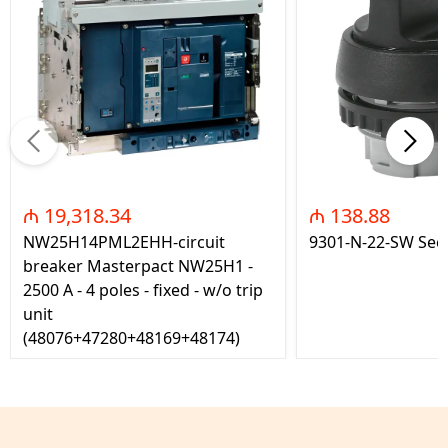
₼ 19,318.34
₼ 138.88
NW25H14PML2EHH-circuit
9301-N-22-SW Seç
breaker Masterpact NW25H1 -
2500 A - 4 poles - fixed - w/o trip
unit
(48076+47280+48169+48174)