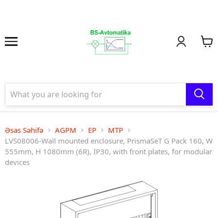
Əsas Səhifə
AGPM
EP
MTP
LVS08006-Wall mounted enclosure, PrismaSeT G Pack 160, W
555mm, H 1080mm (6R), IP30, with front plates, for modular
devices