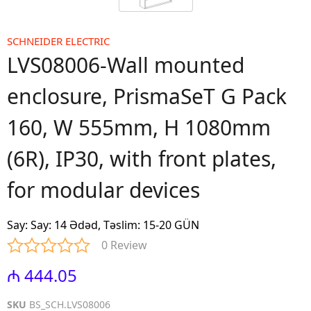
SCHNEIDER ELECTRIC
LVS08006-Wall mounted
enclosure, PrismaSeT G Pack
160, W 555mm, H 1080mm
(6R), IP30, with front plates,
for modular devices
Say
:
Say: 14 Ədəd, Təslim: 15-20 GÜN
0 Review
₼ 444.05
SKU
BS_SCH.LVS08006