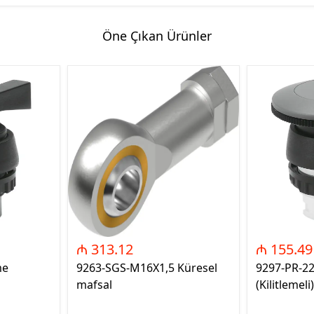
Öne Çıkan Ürünler
₼ 313.12
₼ 155.49
me
9263-SGS-M16X1,5 Küresel
9297-PR-2
mafsal
(Kilitlemeli)