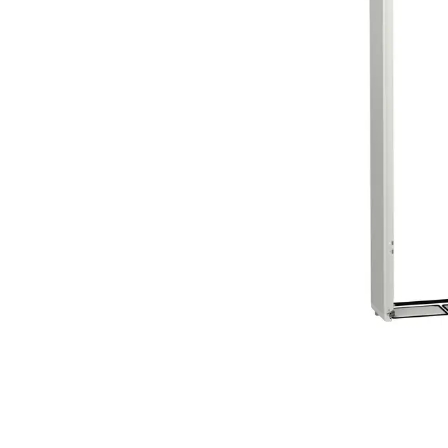
Açarları (M
breackers)
TSCM - Tor
Mühafizə M
Leakage cu
devices)
AGM - Aşır
mühafizə (
NIM - Nəza
Məhsulları
Command P
IEMIM - In
Mühərrik İş
Mühafizə (
starters an
PWCTR - Ma
(Contactor
TRL - Term