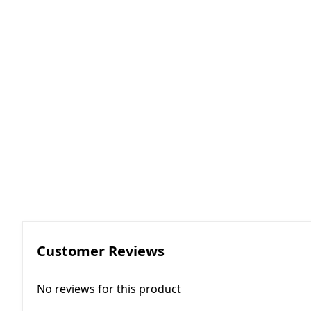
RGKMI - R
Korreksiya 
(Contactor
correction)
EP - Elektri
AM - Avtom
(Automatio
Customer Reviews
No reviews for this product