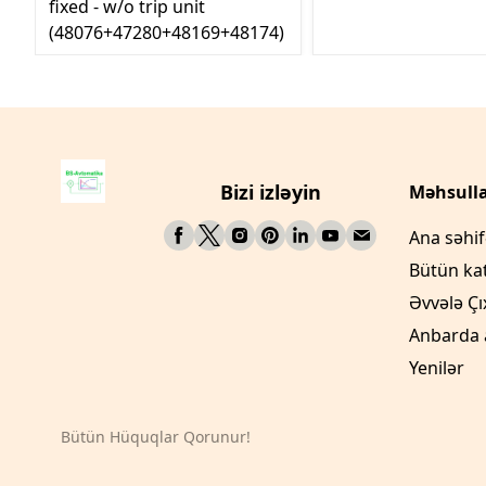
fixed - w/o trip unit
(48076+47280+48169+48174)
Bizi izləyin
Məhsulla
Ana səhi
Bütün ka
Əvvələ Çı
Anbarda 
Yenilər
Bütün Hüquqlar Qorunur!