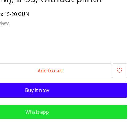
signalling components)
im: 15-20 GÜN
ITR - İzolyasiya
view
Transformatorları (Isolation
Transformers)
QM - Sabit Qida mənbələri (DC
Power Supplies)
PLC - Proqramlanan Məntiq
Kontrollerləri (Programmable
Logic Controller)
Add to cart
HMI - Masın İnsan İnterfeysi
(Human–Machine Interface)
Buy it now
REL - Relelər
ISN - İnduktiv Sensorlar
(Inductive Proximity Sensors)
Whatsapp
TSN - Tutum Sensorları
(Capacitive Sensor Proximity
Sensors)