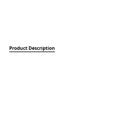
Relays)
MPCB - Mü
Elektrik Aç
Protection 
SDC - Arıcı
Disconnect
Product Description
FUSE - Əri
(FUSES)
MCCB - Kom
Açarları (
Breakers)
TSMIN - T
Mühafizə V
Nəzarəti (
protection 
monitoring
ACB - Hava 
(Air Circui