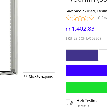
iniature Circuit
(Contactors for power factor
correction)
Say
:
Say: 7 Ədəd, Təsl
paq Sızma Cərəyan
MTP - Modul Tip Panellər
0 Re
əhsulları (Earth
PLP - Plastik Panellər
rrent Protection
₼ 1,402.83
ABQ - Avtomat və Birləşdirici
Qutular
ı Gərginlikdən
SKU
BS_SCH.LVS08309
Surge Arresters)
MPN - Metal Panellər
rət və İdarə
PHS - Panel Havalandırma
 (Control &
sistemləri
roducts)
STCY - Sənaye Tip Çəngəl və
teqrə edilmiş
Yuvalar (Industrial Plug and
əsalıcılar və
Socket)
Click to expand
Integrated motor
EAD - Elektromobil
d protection)
Akkumlyator Doldurma
qnit Işəsalıcılar
MA - Montaj Aksesuarları
s)
IZO - İzolentlər
Hızlı Teslimat
ik Relelər (Thermal
KBG - Kabel Bagları
Ücretsiz