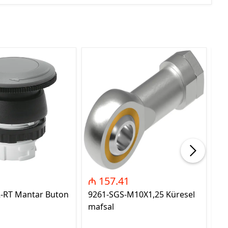
₼ 157.41
₼
2-RT Mantar Buton
9261-SGS-M10X1,25 Küresel
89
mafsal