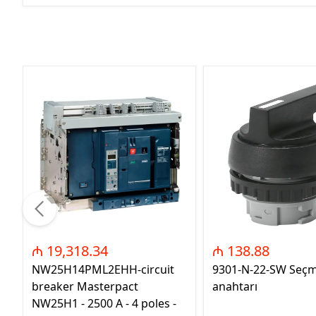
₼ 19,318.34
₼ 138.88
NW25H14PML2EHH-circuit
9301-N-22-SW Seç
breaker Masterpact
anahtarı
NW25H1 - 2500 A - 4 poles -