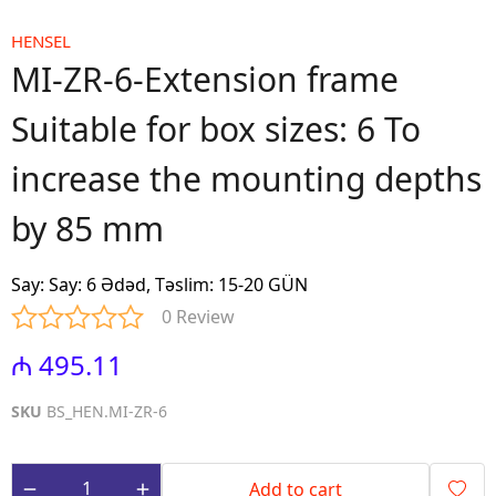
HENSEL
MI-ZR-6-Extension frame
Suitable for box sizes: 6 To
increase the mounting depths
by 85 mm
Say
:
Say: 6 Ədəd, Təslim: 15-20 GÜN
0 Review
₼ 495.11
SKU
BS_HEN.MI-ZR-6
Add to cart