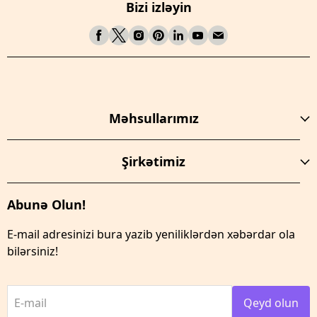
Bizi izləyin
Məhsullarımız
Şirkətimiz
Abunə Olun!
E-mail adresinizi bura yazib yeniliklərdən xəbərdar ola
bilərsiniz!
E-mail
Qeyd olun