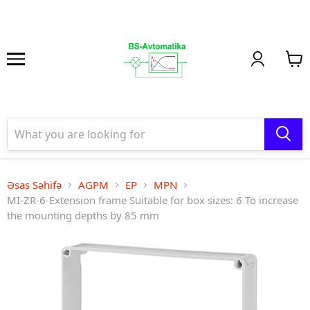
Əsas Səhifə
AGPM
EP
MPN
MI-ZR-6-Extension frame Suitable for box sizes: 6 To increase
the mounting depths by 85 mm