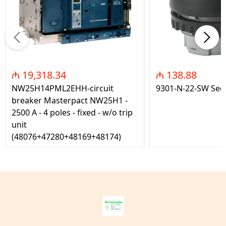
₼ 19,318.34
₼ 138.88
NW25H14PML2EHH-circuit
9301-N-22-SW Seç
breaker Masterpact NW25H1 -
2500 A - 4 poles - fixed - w/o trip
unit
(48076+47280+48169+48174)