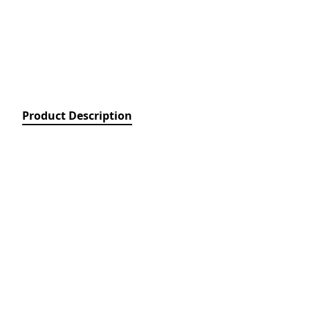
Relays)
MPCB - Mü
Elektrik Aç
Protection 
SDC - Arıcı
Disconnect
Product Description
FUSE - Əri
(FUSES)
MCCB - Kom
Açarları (
Breakers)
TSMIN - T
Mühafizə V
Nəzarəti (
protection 
monitoring
ACB - Hava 
(Air Circui