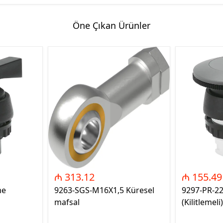
Öne Çıkan Ürünler
₼ 313.12
₼ 155.49
me
9263-SGS-M16X1,5 Küresel
9297-PR-2
mafsal
(Kilitlemeli)