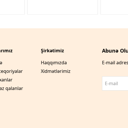
Abunə Olu
rımız
Şirkətimiz
fə
Haqqımızda
E-mail adres
teqoriyalar
Xidmətlərimiz
xanlar
E-mail
az qalanlar