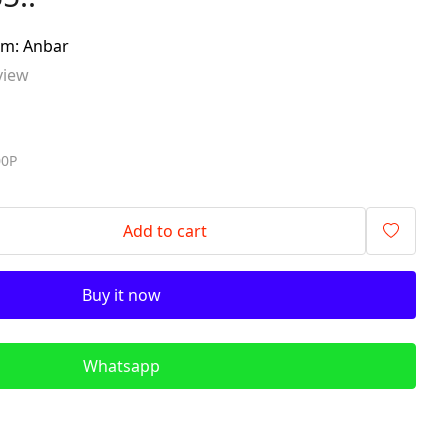
signalling components)
im: Anbar
ITR - İzolyasiya
view
Transformatorları (Isolation
Transformers)
QM - Sabit Qida mənbələri (DC
Power Supplies)
00P
PLC - Proqramlanan Məntiq
Kontrollerləri (Programmable
Logic Controller)
Add to cart
HMI - Masın İnsan İnterfeysi
(Human–Machine Interface)
Buy it now
REL - Relelər
ISN - İnduktiv Sensorlar
(Inductive Proximity Sensors)
Whatsapp
TSN - Tutum Sensorları
(Capacitive Sensor Proximity
Sensors)