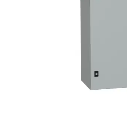
Açarları (M
breackers)
TSCM - Tor
Mühafizə M
Leakage cu
devices)
AGM - Aşır
mühafizə (
NIM - Nəza
Məhsulları
Command P
IEMIM - In
Mühərrik İş
Mühafizə (
starters an
PWCTR - Ma
(Contactor
TRL - Term