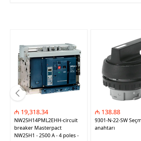
₼ 19,318.34
₼ 138.88
NW25H14PML2EHH-circuit
9301-N-22-SW Seç
breaker Masterpact
anahtarı
NW25H1 - 2500 A - 4 poles -