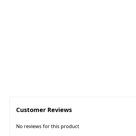
RGKMI - R
Korreksiya 
(Contactor
correction)
EP - Elektri
AM - Avtom
(Automatio
Customer Reviews
No reviews for this product