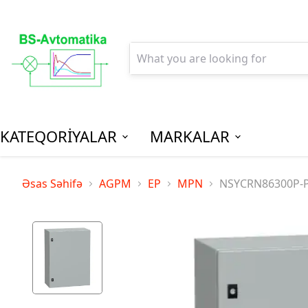
KATEQORİYALAR
MARKALAR
AGPM-Al
Əsas Səhifə
AGPM
EP
MPN
NSYCRN86300P-Pa
Paylanm
(Low Vo
Distribu
SPM-Son P
(Final Dist
MCB - Mini