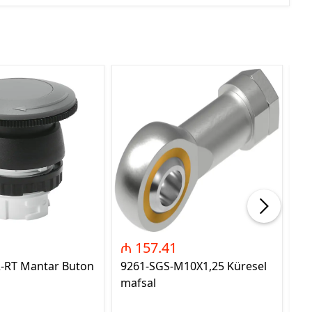
₼ 157.41
₼
2-RT Mantar Buton
9261-SGS-M10X1,25 Küresel
89
mafsal