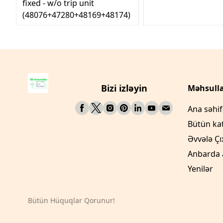
fixed - w/o trip unit
(48076+47280+48169+48174)
Bizi izləyin
Məhsulla
Ana səhi
Bütün ka
Əvvələ Çı
Anbarda 
Yenilər
Bütün Hüquqlar Qorunur!