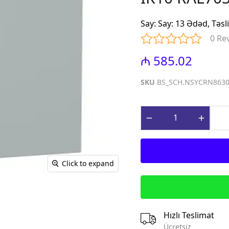
iniature Circuit
(Contactors for power factor
correction)
Say
:
Say: 13 Ədəd, Təsl
paq Sızma Cərəyan
MTP - Modul Tip Panellər
0 Re
əhsulları (Earth
PLP - Plastik Panellər
rrent Protection
₼ 585.02
ABQ - Avtomat və Birləşdirici
Qutular
ı Gərginlikdən
SKU
BS_SCH.NSYCRN863
Surge Arresters)
MPN - Metal Panellər
rət və İdarə
PHS - Panel Havalandırma
 (Control &
sistemləri
roducts)
STCY - Sənaye Tip Çəngəl və
teqrə edilmiş
Yuvalar (Industrial Plug and
əsalıcılar və
Socket)
Click to expand
Integrated motor
EAD - Elektromobil
d protection)
Akkumlyator Doldurma
qnit Işəsalıcılar
MA - Montaj Aksesuarları
s)
IZO - İzolentlər
Hızlı Teslimat
ik Relelər (Thermal
KBG - Kabel Bagları
Ücretsiz